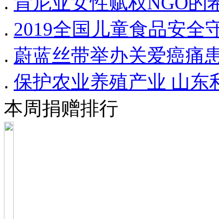
.
肯尼亚女性赋权NGO的
.
2019全国儿童食品安全
.
蔚蓝丝带举办关爱癌痛患
.
保护农业养殖产业 山东
本周捐赠排行