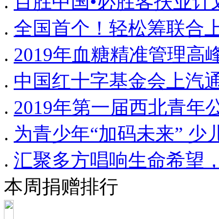
.
百胜中国•必胜客扶业计划
.
全国首个！轻松筹联合
.
2019年血糖精准管理高
.
中国红十字基金会上汽
.
2019年第一届西北青
.
为青少年“加码未来” 
.
汇聚多方唱响生命希望
本周捐赠排行