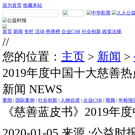
设为首页
收藏本站
首页
新闻
专栏
活动
慈善榜
企业CSR
社会创新
政策法规
//
您的位置：
主页
>
新闻
>
2019年度中国十大慈善
新闻
NEWS
要闻
|
国际案例
|
社会创新
|
人物自述
|
企业CSR
|
视频
|
年检报
《慈善蓝皮书》2019年
2020-01-05 来源 :公益时