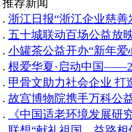
推荐新闻
.
浙江日报“浙江企业慈善
.
五十城联动百场公益放映
.
小罐茶公益开办“新年爱
.
根爱华夏·启动中国——20
.
甲骨文助力社会企业 打
.
故宫博物院携手万科公益
.
《中国适老环境发展研
.
联想“献礼祖国，益路相