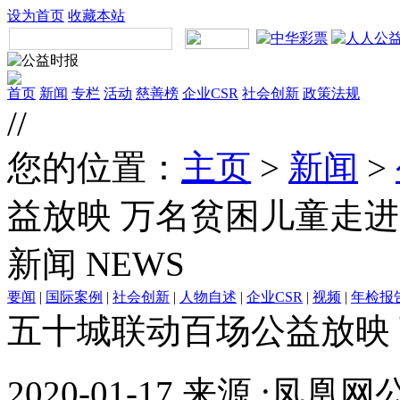
设为首页
收藏本站
首页
新闻
专栏
活动
慈善榜
企业CSR
社会创新
政策法规
//
您的位置：
主页
>
新闻
>
益放映 万名贫困儿童走
新闻
NEWS
要闻
|
国际案例
|
社会创新
|
人物自述
|
企业CSR
|
视频
|
年检报
五十城联动百场公益放映
2020-01-17 来源 :凤凰网