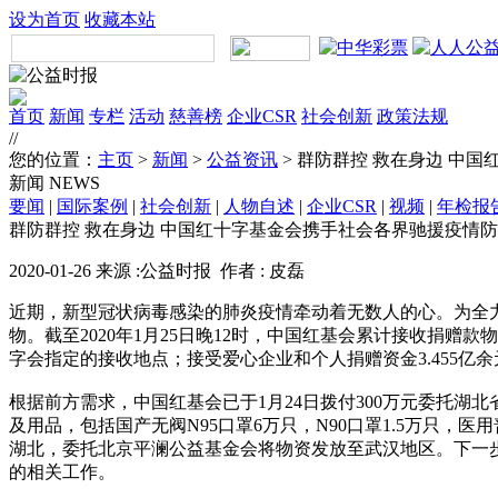
设为首页
收藏本站
首页
新闻
专栏
活动
慈善榜
企业CSR
社会创新
政策法规
//
您的位置：
主页
>
新闻
>
公益资讯
> 群防群控 救在身边 中
新闻
NEWS
要闻
|
国际案例
|
社会创新
|
人物自述
|
企业CSR
|
视频
|
年检报
群防群控 救在身边 中国红十字基金会携手社会各界驰援疫情
2020-01-26 来源 :公益时报 作者 : 皮磊
近期，新型冠状病毒感染的肺炎疫情牵动着无数人的心。为全
物。截至2020年1月25日晚12时，中国红基会累计接收捐赠
字会指定的接收地点；接受爱心企业和个人捐赠资金3.455
根据前方需求，中国红基会已于1月24日拨付300万元委托湖
及用品，包括国产无阀N95口罩6万只，N90口罩1.5万只，
湖北，委托北京平澜公益基金会将物资发放至武汉地区。下一
的相关工作。