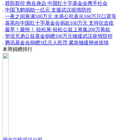
.
群防群控 救在身边 中国红十字基金会携手社会
.
中国飞鹤捐助一亿元 支援武汉疫情防控
.
一夜之间筹满500万元 水滴公司表示160万只口罩等
.
喜茶向中国红十字基金会捐款100万元 支持抗击疫
.
最早！最快！ 轻松筹·轻松公益上筹集200万善款
.
华谊兄弟公益基金捐赠100万元驰援武汉疫情防控
.
腾讯基金会捐赠3亿元人民币 紧急驰援肺炎疫情
本周捐赠排行
湖北立旺武汉公司