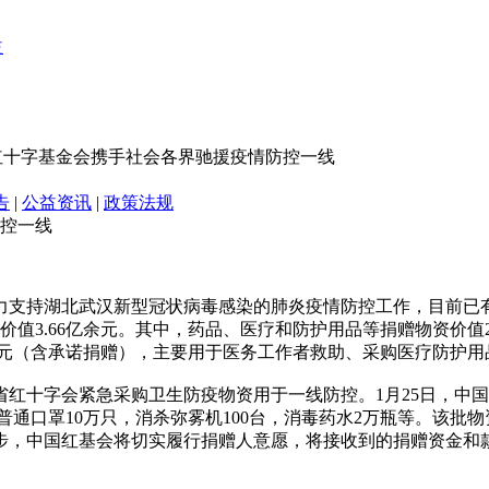
国红十字基金会携手社会各界驰援疫情防控一线
告
|
公益资讯
|
政策法规
防控一线
力支持湖北武汉新型冠状病毒感染的肺炎疫情防控工作，目前已有
款物价值3.66亿余元。其中，药品、医疗和防护用品等捐赠物资价值
亿余元（含承诺捐赠），主要用于医务工作者救助、采购医疗防护
北省红十字会紧急采购卫生防疫物资用于一线防控。1月25日，中
医用普通口罩10万只，消杀弥雾机100台，消毒药水2万瓶等。该批
步，中国红基会将切实履行捐赠人意愿，将接收到的捐赠资金和