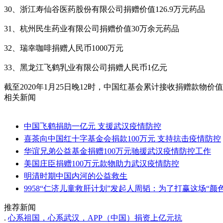
30、浙江寿仙谷医药股份有限公司捐赠价值126.9万元药品
31、杭州民生药业有限公司捐赠价值30万余元药品
32、瑞幸咖啡捐赠人民币1000万元
33、黑龙江飞鹤乳业有限公司捐赠人民币1亿元
截至2020年1月25日晚12时，中国红基会累计接收捐赠款物价值
相关新闻
中国飞鹤捐助一亿元 支援武汉疫情防控
喜茶向中国红十字基金会捐款100万元 支持抗击疫情防控
华谊兄弟公益基金捐赠100万元驰援武汉疫情防控工作
美国庄臣捐赠100万元款物助力武汉疫情防控
明清时期中国内河的公益救生
9958“仁济儿童救肝计划”发起人周韬：为了打赢这场“
推荐新闻
.
心系祖国，心系武汉，APP（中国）捐资上亿元抗