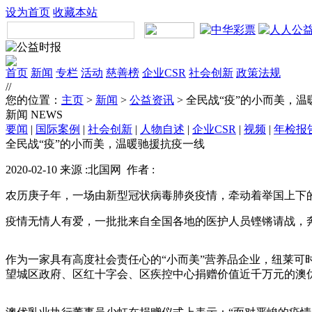
设为首页
收藏本站
首页
新闻
专栏
活动
慈善榜
企业CSR
社会创新
政策法规
//
您的位置：
主页
>
新闻
>
公益资讯
> 全民战“疫”的小而美，
新闻
NEWS
要闻
|
国际案例
|
社会创新
|
人物自述
|
企业CSR
|
视频
|
年检报
全民战“疫”的小而美，温暖驰援抗疫一线
2020-02-10 来源 :北国网 作者 :
农历庚子年，一场由新型冠状病毒肺炎疫情，牵动着举国上下
疫情无情人有爱，一批批来自全国各地的医护人员铿锵请战，
作为一家具有高度社会责任心的“小而美”营养品企业，纽莱可
望城区政府、区红十字会、区疾控中心捐赠价值近千万元的澳