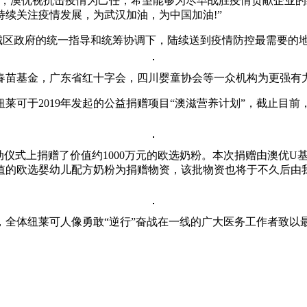
情，澳优视抗击疫情为己任，希望能够为尽早战胜疫情贡献企业
续关注疫情发展，为武汉加油，为中国加油!”
城区政府的统一指导和统筹协调下，陆续送到疫情防控最需要的
春苗基金，广东省红十字会，四川婴童协会等一众机构为更强有
可于2019年发起的公益捐赠项目“澳滋营养计划”，截止目前，已
心”启动仪式上捐赠了价值约1000万元的欧选奶粉。本次捐赠由澳
值的欧选婴幼儿配方奶粉为捐赠物资，该批物资也将于不久后由
全体纽莱可人像勇敢“逆行”奋战在一线的广大医务工作者致以