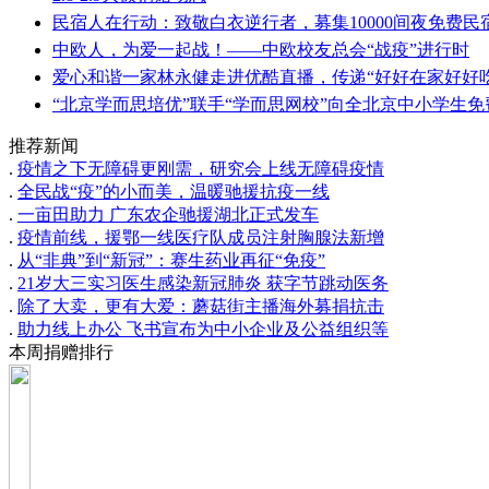
民宿人在行动：致敬白衣逆行者，募集10000间夜免费
中欧人，为爱一起战！——中欧校友总会“战疫”进行时
爱心和谐一家林永健走进优酷直播，传递“好好在家好好
“北京学而思培优”联手“学而思网校”向全北京中小学生
推荐新闻
.
疫情之下无障碍更刚需，研究会上线无障碍疫情
.
全民战“疫”的小而美，温暖驰援抗疫一线
.
一亩田助力 广东农企驰援湖北正式发车
.
疫情前线，援鄂一线医疗队成员注射胸腺法新增
.
从“非典”到“新冠”：赛生药业再征“免疫”
.
21岁大三实习医生感染新冠肺炎 获字节跳动医务
.
除了大卖，更有大爱：蘑菇街主播海外募捐抗击
.
助力线上办公 飞书宣布为中小企业及公益组织等
本周捐赠排行