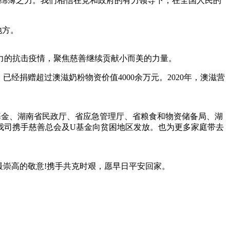
的绵薄之力。我们相信在党和政府的有力领导下，在全国人民的
地方。
力的抗击疫情，聚焦慈善继续贡献小而美的力量。
经捐赠超过澳滋奶粉物资价值4000余万元。2020年，澳滋营
优U基金、湖南省民政厅、省应急管理厅、省粮食和物资储备局、湖
我司携手慈善总会及U基金向贫困地区发放。也为更多家庭带去
最崇高的敬意!携手共克时艰，愿早日平安回家。