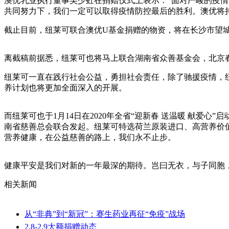
澳优乳业执行董事吴少虹在捐赠仪式上表示：“面对严峻的疫
共同努力下，我们一定可以取得疫情防控最后的胜利。澳优将持
截止目前，纽莱可联合澳优U基金捐赠的物资，将在长沙市望
离截稿前据悉，纽莱可也将马上联合湖南省众善基金会，北京
纽莱可一直在践行社会公益，勇担社会责任，除了驰援疫情，纽莱
养计划也将更加全面深入的开展。
而纽莱可也于1月14日在2020年全省“迎新春 送温暖 献爱
南省慈善总会联合发起。纽莱可特选荷兰原装进口、高营养价
营养健康，在公益慈善的路上，我们永不止步。
健康平安是我们对新的一年最深的期待。岂曰无衣，与子同胞，
相关新闻
从“非典”到“新冠”：赛生药业再征“免疫”战场
2.8-2.9大额捐赠动态