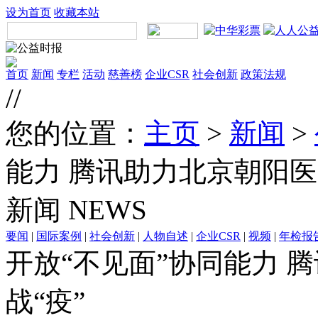
设为首页
收藏本站
首页
新闻
专栏
活动
慈善榜
企业CSR
社会创新
政策法规
//
您的位置：
主页
>
新闻
>
能力 腾讯助力北京朝阳医
新闻
NEWS
要闻
|
国际案例
|
社会创新
|
人物自述
|
企业CSR
|
视频
|
年检报
开放“不见面”协同能力 
战“疫”