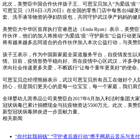
此次，美赞臣中国合作伙伴孩子王、可恩宝贝加入“为爱战‘疫’
可恩宝贝（3月6日-3月20日）在全国的零售门店中每售出
套、洗手液等物资的孕妇防疫包，共同守护武汉孕产妈妈的健
美赞臣大中华区首席执行官睿恩达（Enda Ryan）表示，
作伙伴，他们的加入将推动“为爱战‘疫’·守护新生”公益行
将有越来越多志同道合的合作伙伴加入本次公益行动，与美赞
孩子王表示，作为中国新家庭全渠道服务平台，自疫情发生以
情。目前，疫情形势平稳向好。而在疫情中心区武汉，许多孕妇
求向社会传递更多关爱，不断践行“让每个童年更美好”的使命
可恩宝贝总经理熊丽表示，武汉可恩宝贝所有员工在做好个人
担心，但是我们更关心的是每一位宝宝，每一个家庭，我们肩
全球婴幼儿营养品公司美赞臣自2017年6月加入利洁时集团
冠状病毒已累计捐赠现金与抗疫物资达5500万元。此次，美
新型冠状病毒肺炎进一步贡献力量。
相关新闻
“你付款我捐钱” “守护者后盾行动”携手网易云音乐与支