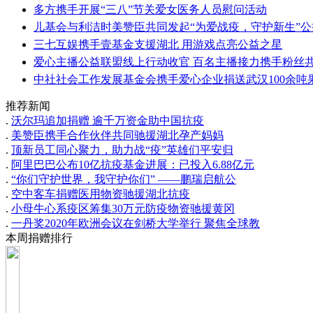
多方携手开展“三八”节关爱女医务人员慰问活动
儿基会与利洁时美赞臣共同发起“为爱战疫，守护新生”公
三七互娱携手壹基金支援湖北 用游戏点亮公益之星
爱心主播公益联盟线上行动收官 百名主播接力携手粉丝
中社社会工作发展基金会携手爱心企业捐送武汉100余吨
推荐新闻
.
沃尔玛追加捐赠 逾千万资金助中国抗疫
.
美赞臣携手合作伙伴共同驰援湖北孕产妈妈
.
顶新员工同心聚力，助力战“疫”英雄们平安归
.
阿里巴巴公布10亿抗疫基金进展：已投入6.88亿元
.
“你们守护世界，我守护你们” ——鹏瑞启航公
.
空中客车捐赠医用物资驰援湖北抗疫
.
小母牛心系疫区筹集30万元防疫物资驰援黄冈
.
一丹奖2020年欧洲会议在剑桥大学举行 聚焦全球教
本周捐赠排行