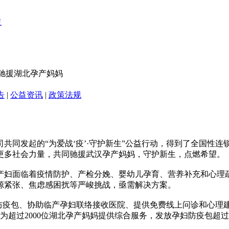
同驰援湖北孕产妈妈
告
|
公益资讯
|
政策法规
共同发起的“为爱战‘疫’·守护新生”公益行动，得到了全国性
更多社会力量，共同驰援武汉孕产妈妈，守护新生，点燃希望。
妇面临着疫情防护、产检分娩、婴幼儿孕育、营养补充和心理疏
源紧张、焦虑感困扰等严峻挑战，亟需解决方案。
孕妇防疫包、协助临产孕妇联络接收医院、提供免费线上问诊和心
超过2000位湖北孕产妈妈提供综合服务，发放孕妇防疫包超过2