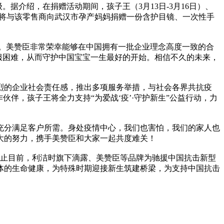
据介绍，在捐赠活动期间，孩子王（3月13日-3月16日）、
赞臣将与该零售商向武汉市孕产妈妈捐赠一份含护目镜、一次性手
使命。美赞臣非常荣幸能够在中国拥有一批企业理念高度一致的合
克服困难，从而守护中国宝宝一生最好的开始。相信不久的未来，
烈的企业社会责任感，推出多项服务举措，与社会各界共抗疫
伴，孩子王将全力支持“为爱战‘疫’·守护新生”公益行动，力
充分满足客户所需。身处疫情中心，我们也害怕，我们的家人也
大的努力，携手美赞臣和大家一起共度难关！
截止目前，利洁时旗下滴露、美赞臣等品牌为驰援中国抗击新型
群体的生命健康，为特殊时期迎接新生筑建桥梁，为支持中国抗击