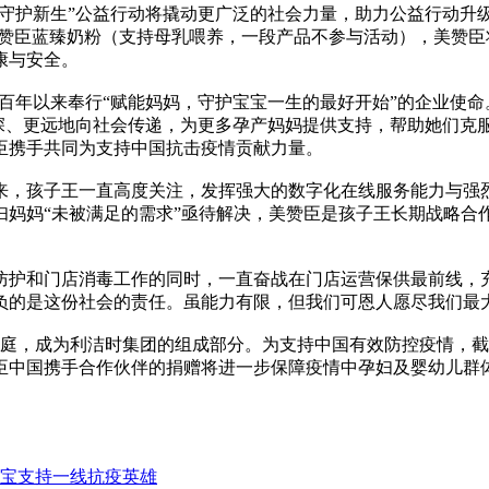
·守护新生”公益行动将撬动更广泛的社会力量，助力公益行动升级。
6罐美赞臣蓝臻奶粉（支持母乳喂养，一段产品不参与活动），美
康与安全。
美赞臣百年以来奉行“赋能妈妈，守护宝宝一生的最好开始”的企业
动更深、更远地向社会传递，为更多孕产妈妈提供支持，帮助她们
臣携手共同为支持中国抗击疫情贡献力量。
来，孩子王一直高度关注，发挥强大的数字化在线服务能力与强
妈妈“未被满足的需求”亟待解决，美赞臣是孩子王长期战略合作伙
。
防护和门店消毒工作的同时，一直奋战在门店运营保供最前线，
负的是这份社会的责任。虽能力有限，但我们可恩人愿尽我们最
大家庭，成为利洁时集团的组成部分。为支持中国有效防控疫情，
赞臣中国携手合作伙伴的捐赠将进一步保障疫情中孕妇及婴幼儿
付宝支持一线抗疫英雄