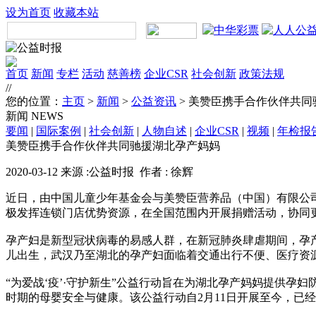
设为首页
收藏本站
首页
新闻
专栏
活动
慈善榜
企业CSR
社会创新
政策法规
//
您的位置：
主页
>
新闻
>
公益资讯
> 美赞臣携手合作伙伴共
新闻
NEWS
要闻
|
国际案例
|
社会创新
|
人物自述
|
企业CSR
|
视频
|
年检报
美赞臣携手合作伙伴共同驰援湖北孕产妈妈
2020-03-12 来源 :公益时报 作者 : 徐辉
近日，由中国儿童少年基金会与美赞臣营养品（中国）有限公司
极发挥连锁门店优势资源，在全国范围内开展捐赠活动，协同
孕产妇是新型冠状病毒的易感人群，在新冠肺炎肆虐期间，孕产
儿出生，武汉乃至湖北的孕产妇面临着交通出行不便、医疗资
“为爱战‘疫’·守护新生”公益行动旨在为湖北孕产妈妈提供
时期的母婴安全与健康。该公益行动自2月11日开展至今，已经为