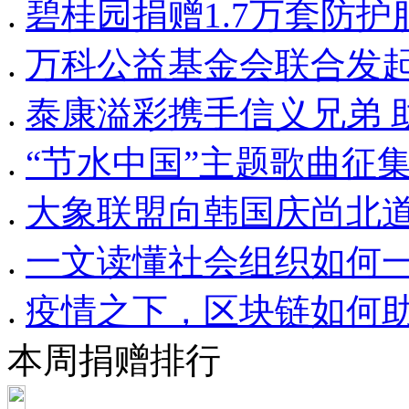
.
碧桂园捐赠1.7万套防
.
万科公益基金会联合发起
.
泰康溢彩携手信义兄弟 
.
“节水中国”主题歌曲征
.
大象联盟向韩国庆尚北道
.
一文读懂社会组织如何
.
疫情之下，区块链如何
本周捐赠排行