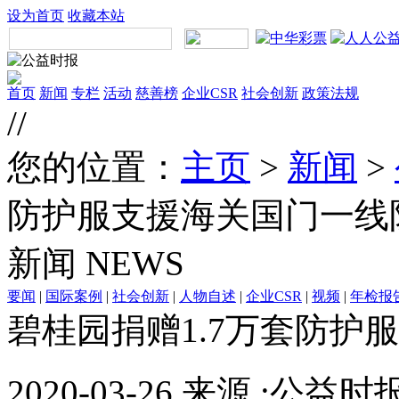
设为首页
收藏本站
首页
新闻
专栏
活动
慈善榜
企业CSR
社会创新
政策法规
//
您的位置：
主页
>
新闻
>
防护服支援海关国门一线
新闻
NEWS
要闻
|
国际案例
|
社会创新
|
人物自述
|
企业CSR
|
视频
|
年检报
碧桂园捐赠1.7万套防护
2020-03-26 来源 :公益