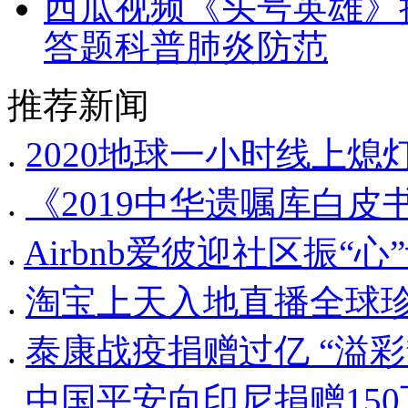
西瓜视频《头号英雄》
答题科普肺炎防范
推荐新闻
.
2020地球一小时线上熄
.
《2019中华遗嘱库白皮
.
Airbnb爱彼迎社区振“
.
淘宝上天入地直播全球珍
.
泰康战疫捐赠过亿 “溢
.
中国平安向印尼捐赠15