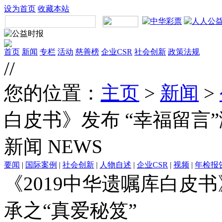
设为首页
收藏本站
首页
新闻
专栏
活动
慈善榜
企业CSR
社会创新
政策法规
//
您的位置：
主页
>
新闻
>
白皮书》发布 “幸福留言
新闻
NEWS
要闻
|
国际案例
|
社会创新
|
人物自述
|
企业CSR
|
视频
|
年检报
《2019中华遗嘱库白皮书
承之“真爱秘笈”