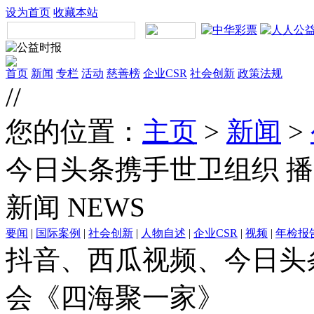
设为首页
收藏本站
首页
新闻
专栏
活动
慈善榜
企业CSR
社会创新
政策法规
//
您的位置：
主页
>
新闻
>
今日头条携手世卫组织 
新闻
NEWS
要闻
|
国际案例
|
社会创新
|
人物自述
|
企业CSR
|
视频
|
年检报
抖音、西瓜视频、今日头
会《四海聚一家》