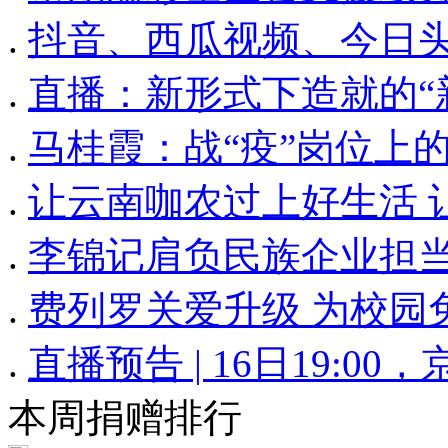
.
抖音、西瓜视频、今日头
.
直播：新形式下造就的“
.
马桂霞：战“疫”岗位上
.
让云南咖农过上好生活 
.
李锦记肩负民族企业担当
.
费列罗关爱升级 为校园
.
直播预告 | 16日19:0
本周捐赠排行