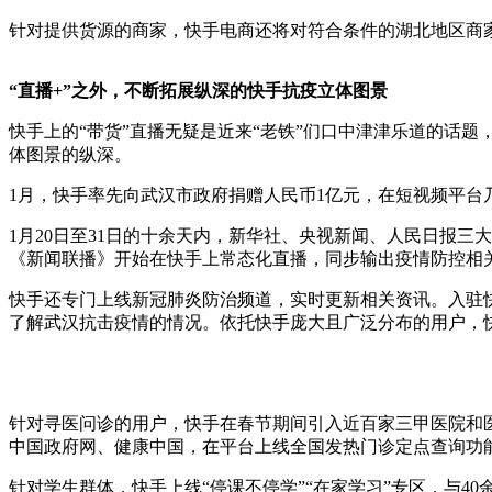
针对提供货源的商家，快手电商还将对符合条件的湖北地区商
“直播+”之外，不断拓展纵深的快手抗疫立体图景
快手上的“带货”直播无疑是近来“老铁”们口中津津乐道的话
体图景的纵深。
1月，快手率先向武汉市政府捐赠人民币1亿元，在短视频平台
1月20日至31日的十余天内，新华社、央视新闻、人民日报三
《新闻联播》开始在快手上常态化直播，同步输出疫情防控相
快手还专门上线新冠肺炎防治频道，实时更新相关资讯。入驻
了解武汉抗击疫情的情况。依托快手庞大且广泛分布的用户，
针对寻医问诊的用户，快手在春节期间引入近百家三甲医院和医
中国政府网、健康中国，在平台上线全国发热门诊定点查询功
针对学生群体，快手上线“停课不停学”“在家学习”专区，与4