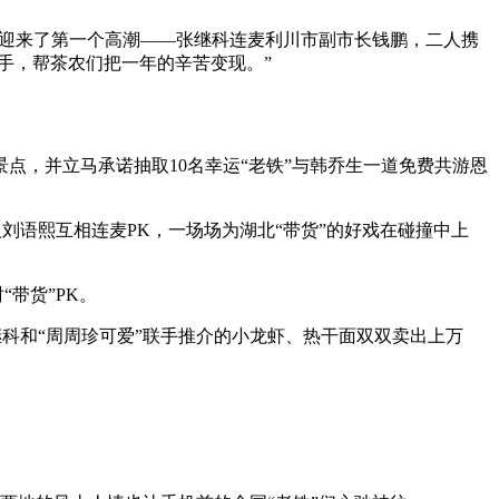
里迎来了第一个高潮——张继科连麦利川市副市长钱鹏，二人携
手，帮茶农们把一年的辛苦变现。”
点，并立马承诺抽取10名幸运“老铁”与韩乔生一道免费共游恩
人刘语熙互相连麦PK，一场场为湖北“带货”的好戏在碰撞中上
带货”PK。
继科和“周周珍可爱”联手推介的小龙虾、热干面双双卖出上万