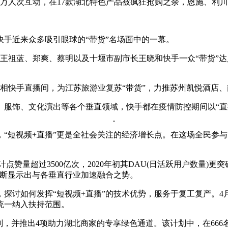
32万人次互动，在17款湖北特色产品被疯狂抢购之余，恩施、利
是快手近来众多吸引眼球的“带货”名场面中的一幕。
员王祖蓝、郑爽、蔡明以及十堰市副市长王晓和快手一众“带货”
相快手直播间，为江苏旅游业复苏“带货”，力推苏州凯悦酒店、
服饰、文化演出等各个垂直领域，快手都在疫情防控期间以“直
“短视频+直播”更是全社会关注的经济增长点。在这场全民参
累计点赞量超过3500亿次，2020年初其DAU(日活跃用户数量
不断显示出与各垂直行业加速融合之势。
探讨如何发挥“短视频+直播”的技术优势，服务于复工复产。4
统一纳入扶持范围。
划，并推出4项助力湖北商家的专享绿色通道。该计划中，在666