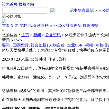
设为首页
收藏本站
首页
新闻
专栏
活动
慈善榜
企业CSR
社会创新
政策法规
//
您的位置：
主页
>
新闻
>
公益资讯
> 体坛天团快手连线市长为
新闻
NEWS
要闻
|
国际案例
|
社会创新
|
人物自述
|
企业CSR
|
视频
|
年检报
体坛天团快手连线市长为湖北“带货”的背后：快手抗疫立体图
2020-04-23 来源 :公益时报 作者 : 郑梓
昨晚(4月22日)8时，8位特殊的“金牌带货官”在快手直播平台
韩乔生、张继科、潘晓婷、陈一冰、李景亮、刘语熙等体坛大咖
这场堪称“现象级”的直播，其推出的17款特色产品全部来自
而在体坛天团与两地副市长通过快手“带货”的背后，除了快
张继科 PK 利川副市长，“带货”直播高光时刻