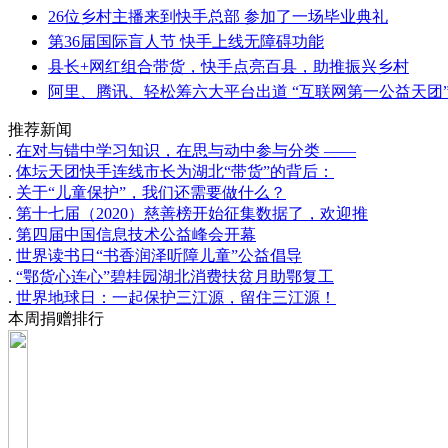
26位乡村主播来到快手总部 参加了一场毕业典礼
第36届国际盲人节 快手上线无障碍功能
县长+网红组合带货，快手点亮百县，助推振兴乡村
阿里、腾讯、轻松筹六大平台出道 “互联网第一公益天团
推荐新闻
.
在对与错中学习知识，在思与动中参与分类 ——
.
体坛天团快手连线市长为湖北“带货”的背后：
.
关于“儿童保护”，我们还需要做什么？
.
第十七届（2020）慈善榜开始征集数据了，欢迎推
.
第四届中国信息技术公益峰会开幕
.
世界读书日“书香润泽听障儿童”公益倡导
.
“鄂货心连心”碧桂园湖北消费扶贫月助鄂复工
.
世界地球日：一起保护三江源，留住三江源！
本周捐赠排行