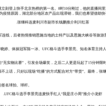
就立刻登上快手北京热榜的第一名。8时10分刚过，他的直播间
因为疫情原因，湖北部分地区农产品出现滞销，我们也希望借助快
张继科连麦利川市副市长钱鹏推介利川红茶
连线，后者热情推销恩施当地的土特产以及恩施大峡谷等旅游景
”潘晓婷、体操冠军陈一冰、UFC格斗选手李景亮、知名体育主持
。
“无实物比赛”，引发全场爆笑，之后二人更是玩起了15分钟限时“
不上话，只好以现场“吃播”的方式配合对方“带货”。最终，张
的签名球拍、球杆。
UFC格斗选手李景亮连麦快手红人“我是庄小周”推介小龙虾