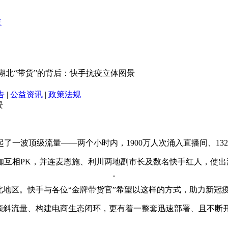
湖北“带货”的背后：快手抗疫立体图景
告
|
公益资讯
|
政策法规
景
掀起了一波顶级流量——两个小时内，1900万人次涌入直播间、13
互相PK，并连麦恩施、利川两地副市长及数名快手红人，使出浑
湖北地区。快手与各位“金牌带货官”希望以这样的方式，助力新冠
手倾斜流量、构建电商生态闭环，更有着一整套迅速部署、且不断