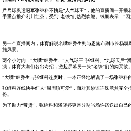
乒乓球奥运冠军张继科不愧是“人气球王”，他的直播间一开播
手重点推介利川红茶，受到“老铁”们热烈欢迎。钱鹏表示：“
另一个直播间内，体育解说名嘴韩乔生则与恩施市副市长杨凯军
施风景。
两个小时内，“大嘴”韩乔生、“人气球王”张继科、“九球天后
演，体育大咖们各出奇招，激起屏幕另一头“老铁”们的购买欲
“大嘴”韩乔生与张继科连麦时，一本正经地解说了一场张继科的
张继科连线快手红人“周周珍可爱”，面对其妙语连珠竟然完全插
份。
为了助力“带货”，张继科和潘晓婷更是分别当场许诺送出自己