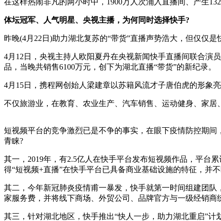
在这样热闹非凡的两小时中，1900万人次涌入直播间、产生1
体坛冠军、人气明星、央视主播，为何同时选择快手?
昨晚(4月22日)助力湖北复苏的“带货”直播声势浩大，但仅仅
4月12日，央视主持人欧阳夏丹在央视新闻快手直播间联合演
品，当晚共销售6100万元，创下为湖北直播“带货”的新纪录。
4月15日，携程网创始人梁建章以苏籍风流才子唐伯虎的形象亮
不仅旅游业，在教育、农业生产、汽车销售、运动健身、家居、
短视频平台的竞争激烈已是不争的事实，在眼下疫情防控期间，
青睐?
其一，2019年，有2.5亿人在快手平台发布短视频作品，平台
得“短视频+直播”在快手平台已具备商业基础设施的特征，并
其二，今年新冠肺炎疫情甫一暴发，快手就第一时间组建团队，
家服务费，并将线下商场、外贸公司、品牌官方与一级经销商
其三，针对湖北地区，快手推出“快人一步，助力湖北重启”计