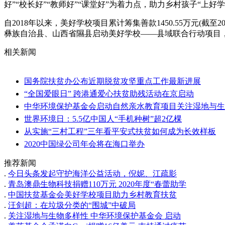
好”“校长好”“教师好”“课堂好”为着力点，助力乡村孩子“上好
自2018年以来，美好学校项目累计筹集善款1450.55万元(截
彝族自治县、山西省隰县启动美好学校——县域联合行动项目
相关新闻
国务院扶贫办公布近期脱贫攻坚重点工作最新进展
“全国爱眼日” 跨港通爱心扶贫助残活动在京启动
中华环境保护基金会启动自然亲水教育项目关注湿地与生
世界环境日：5.5亿中国人“手机种树”超2亿棵
从实施“三村工程”三年看平安式扶贫如何成为长效样板
2020中国绿公司年会将在海口举办
推荐新闻
.
今日头条发起守护海洋公益活动，倪妮、江疏影
.
青岛澳鼎生物科技捐赠110万元 2020年度“春蕾助学
.
中国扶贫基金会美好学校项目助力乡村教育扶贫
.
汪剑超：在垃圾分类的“围城”中破局
.
关注湿地与生物多样性 中华环境保护基金会 启动