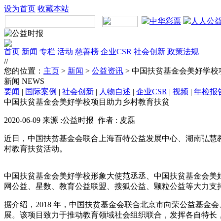
设为首页
收藏本站
首页
新闻
专栏
活动
慈善榜
企业CSR
社会创新
政策法规
//
您的位置：
主页
>
新闻
>
公益资讯
> 中国扶贫基金会美好学
新闻
NEWS
要闻
|
国际案例
|
社会创新
|
人物自述
|
企业CSR
|
视频
|
年检报
中国扶贫基金会美好学校项目助力乡村教育扶贫
2020-06-09 来源 :公益时报 作者 : 皮磊
近日，中国扶贫基金会联合上海百特公益发展中心、湖南弘慧教
村教育扶贫活动。
中国扶贫基金会美好学校形象大使范丞丞、中国扶贫基金会美
网公益、星数、教育公益联盟、搜狐公益、颗粒公益等大力支持。
据介绍，2018 年，中国扶贫基金会联合北京市向荣公益基
展。该项目致力于推动教育领域社会组织联合，发挥各自特长，