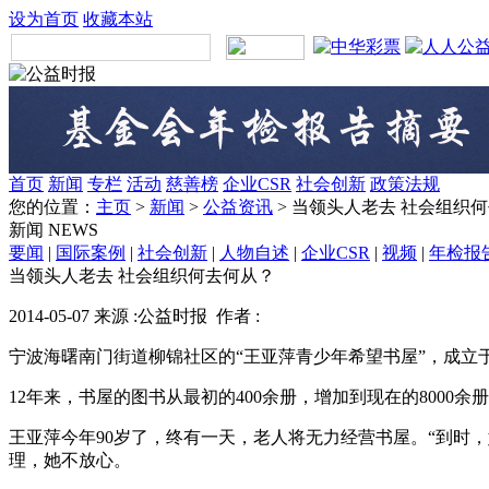
设为首页
收藏本站
首页
新闻
专栏
活动
慈善榜
企业CSR
社会创新
政策法规
您的位置：
主页
>
新闻
>
公益资讯
> 当领头人老去 社会组织
新闻
NEWS
要闻
|
国际案例
|
社会创新
|
人物自述
|
企业CSR
|
视频
|
年检报
当领头人老去 社会组织何去何从？
2014-05-07 来源 :公益时报 作者 :
宁波海曙南门街道柳锦社区的“王亚萍青少年希望书屋”，成立于
12年来，书屋的图书从最初的400余册，增加到现在的8000
王亚萍今年90岁了，终有一天，老人将无力经营书屋。“到时
理，她不放心。