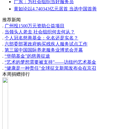
广东：为社会组织当好服务员
黄如论以4.740343亿元居首 当选中国首善
推荐新闻
.
广州投1500万元资助公益项目
.
当领头人老去 社会组织何去何从？
.
个人冠名慈善基金：化名还是实名？
.
六部委部署政府购买残疾人服务试点工作
.
第三届中国国际养老服务业博览会开幕
.
“华萌基金”的慈善征途
.
“艺术的梦想需要被支持”——访纽约艺术基金
.
“健康是一种责任”全球征文新闻发布会在京召
本周捐赠排行