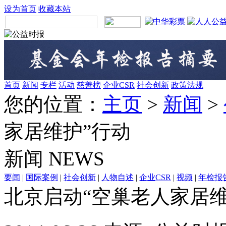
设为首页
收藏本站
首页
新闻
专栏
活动
慈善榜
企业CSR
社会创新
政策法规
您的位置：
主页
>
新闻
>
家居维护”行动
新闻
NEWS
要闻
|
国际案例
|
社会创新
|
人物自述
|
企业CSR
|
视频
|
年检报
北京启动“空巢老人家居维