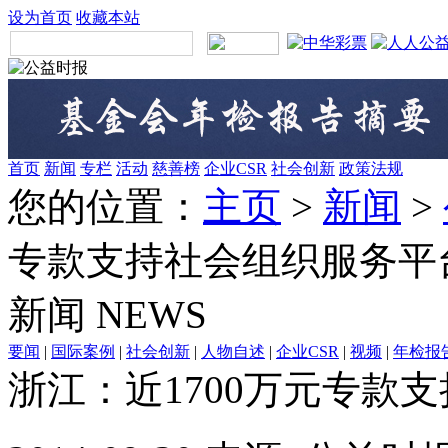
设为首页
收藏本站
首页
新闻
专栏
活动
慈善榜
企业CSR
社会创新
政策法规
您的位置：
主页
>
新闻
>
专款支持社会组织服务平
新闻
NEWS
要闻
|
国际案例
|
社会创新
|
人物自述
|
企业CSR
|
视频
|
年检报
浙江：近1700万元专款