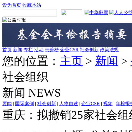
设为首页
收藏本站
首页
新闻
专栏
活动
慈善榜
企业CSR
社会创新
政策法规
您的位置：
主页
>
新闻
>
社会组织
新闻
NEWS
要闻
|
国际案例
|
社会创新
|
人物自述
|
企业CSR
|
视频
|
年检报
重庆：拟撤销25家社会组