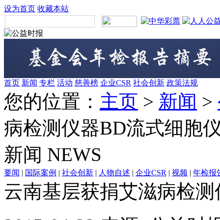
设为首页
收藏本站
首页
新闻
专栏
活动
慈善榜
企业CSR
社会创新
政策法规
您的位置：
主页
>
新闻
>
病检测仪器BD流式细胞
新闻
NEWS
要闻
|
国际案例
|
社会创新
|
人物自述
|
企业CSR
|
视频
|
年检报
云南基层获捐艾滋病检测