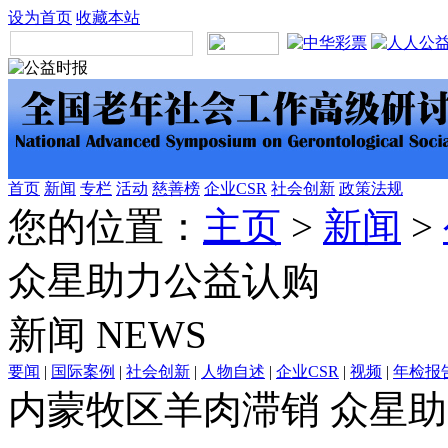
设为首页
收藏本站
首页
新闻
专栏
活动
慈善榜
企业CSR
社会创新
政策法规
您的位置：
主页
>
新闻
>
众星助力公益认购
新闻
NEWS
要闻
|
国际案例
|
社会创新
|
人物自述
|
企业CSR
|
视频
|
年检报
内蒙牧区羊肉滞销 众星