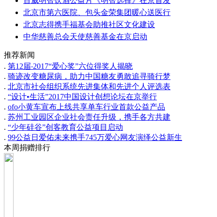
百威明智饮酒公益片《明智选择》在京首发
北京市第六医院、包头金荣集团暖心送医行
北京志得携手福基会助推社区文化建设
中华慈善总会天使慈善基金在京启动
推荐新闻
.
第12届‧2017“爱心奖”六位得奖人揭晓
.
骑迹改变糖尿病，助力中国糖友勇敢追寻骑行梦
.
北京市社会组织系统先进集体和先进个人评选表
.
“设计•生活”2017中国设计创想论坛在京举行
.
ofo小黄车宣布上线共享单车行业首款公益产品
.
苏州工业园区企业社会责任升级，携手各方共建
.
“少年硅谷”创客教育公益项目启动
.
99公益日爱佑未来携手745万爱心网友演绎公益新生
本周捐赠排行