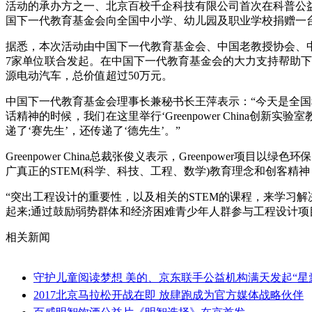
活动的承办方之一、北京百校千企科技有限公司首次在科普公益活动
国下一代教育基金会向全国中小学、幼儿园及职业学校捐赠一
据悉，本次活动由中国下一代教育基金会、中国老教授协会、
7家单位联合发起。在中国下一代教育基金会的大力支持帮助下，
源电动汽车，总价值超过50万元。
中国下一代教育基金会理事长兼秘书长王萍表示：“今天是全国
话精神的时候，我们在这里举行‘Greenpower Chin
递了‘赛先生’，还传递了‘德先生’。”
Greenpower China总裁张俊义表示，Greenpow
广真正的STEM(科学、科技、工程、数学)教育理念和创客精
“突出工程设计的重要性，以及相关的STEM的课程，来学习
起来;通过鼓励弱势群体和经济困难青少年人群参与工程设计项
相关新闻
守护儿童阅读梦想 美的、京东联手公益机构满天发起“星
2017北京马拉松开战在即 放肆跑成为官方媒体战略伙伴