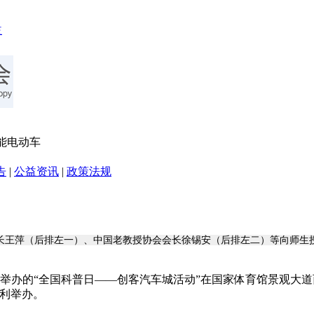
节能电动车
告
|
公益资讯
|
政策法规
长王萍（后排左一）、中国老教授协会会长徐锡安（后排左二）等向师生
共同举办的“全国科普日——创客汽车城活动”在国家体育馆景观
也顺利举办。