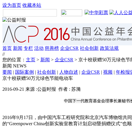
设为首页
收藏本站
首页
新闻
专栏
活动
慈善榜
企业CSR
社会创新
政策法规
//
您的位置：
主页
>
新闻
>
企业CSR
> 京十校获赠50万元绿色
新闻
NEWS
要闻
|
国际案例
|
社会创新
|
人物自述
|
企业CSR
|
视频
|
年检报
京十校获赠50万元绿色节能电动车
2016-09-21 来源 :公益时报 作者 : 苏漪
中国下一代教育基金会理事长兼秘书
2016年9月17日，由中国汽车工程研究院和北京汽车博物馆
的“Greenpower China创新实验室教育计划启动暨捐赠仪式”