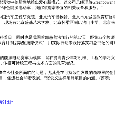
中创新性地推出爱心新模式。该公司总经理兼Greenpower 
台绿色能源电动车，我们将捐赠等值的相关设备和服务。”
中国汽车工程研究院、北京汽车博物馆、北京市东城区教育研修
现场有北京盛基艺术学校、北京怀柔区喇叭沟门小学、北京张家口职
科普日，同时也是我国首部慈善法施行的第17天，距第32个教
a创新实验室教育计划启动暨捐赠仪式’，用实际行动来践行落实习总书
er项目以绿色环保的能源电动赛车为载体，旨在提高青少年对机械、工
神，传授可持续工程与技术方面的教育知识。
解决当今社会所面临的问题，尤其是在可持续性发展的领域里的创
目，促进社会和谐发展。”张俊义这样阐释项目的内涵。(苏漪)
囊计划”