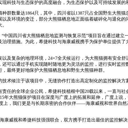
实现科技与生态保护的高度融合，为生态保护以及可持续发展的
种群数量达1864只，其中，四川省以1387只占全国野生大熊猫总
展以及环境的变迁，部分大熊猫栖息地正面临着破碎化与退化的
大。
，“中国四川省大熊猫栖息地监测与恢复示范”项目旨在通过建立
及治理措施。为此，希捷科技与海康威视携手为保护单位提供了
以及复杂的地理环境，24×7全天候运行，为大熊猫拥有安全
，还可以通过手机实现随时随地更为灵活的监控，进行实时监控
行，最终更好地保护大熊猫栖息地和野生大熊猫种群。
的技术倾注于该项目中，无缝协作打造出高定制化的监控解决方
有责任的全球企业公民，希捷科技植根中国20载以来，一直与社
015年大熊猫保护项目在深度与广度上的拓展和延伸，广度上说
深度上，我们更是与长期亲密的合作伙伴——海康威视和世界自然
，海康威视和希捷科技强强联合，双方携手打造出最佳的监控解