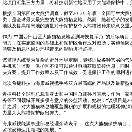
此项目汇集三方力量，将科技创新性地应用于大熊猫保护中，
根据全国第四次大熊猫调查，截至2013年年底，全国野生大熊猫
类，是全球最大最完整的大熊猫栖息地。然而，随着经济的发
地以及提高栖息地的质量对于保护整个大熊猫物种来说意义重
作为“中国西部山区大熊猫栖息地监测与恢复示范”的后续项目
能力，在实施监测的基础上和保护区合作应对威胁，实施预防
熊猫及栖息地周边环境带来的影响进行监控。
该监控系统专为复杂的野外环境定制，能够适应各种恶劣的气候
手机实时监测，保护区不仅可以通过电脑获取监控信息，同时
决方案，提升工作效率以及工作成效，促进保护工作的顺利进
此次希捷科技与海康威视携手将双方最高端的产品以及最新型
希捷科技全球副总裁暨亚太和中国区总裁孙丹表示，作为一家
务等不同领域开展多项有意义的公益活动。她说：“该项目是2
目之后，对大熊猫栖息地覆盖面积的扩展和规模的地理延伸;
力量为大熊猫保护做出努力。”
海康威视能源事业部总经理余涛表示，“这次大熊猫保护项目
监控设施运用领域的拓展。”