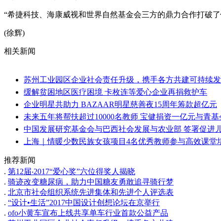
“希捷科技、海康威视和世界自然基金会三方的鼎力合作打破
(徐辉)
相关新闻
苏州工业园区企业社会责任升级，携手各方共建可持续发
缓解贫困地区医疗困境 卡枚连等爱心企业再捐救护车
企业明星共助力 BAZAAR明星慈善夜15周年筹款超亿元
未来五年将帮扶超过10000名教师 宝健捐资一亿元与青
中国发展研究基金会与巴西社会发展与农业部 签署促进
上海｜情暖少数民族女孩项目4名优秀教师参与高效课堂
推荐新闻
.
第12届‧2017“爱心奖”六位得奖人揭晓
.
骑迹改变糖尿病，助力中国糖友勇敢追寻骑行梦
.
北京市社会组织系统先进集体和先进个人评选表
.
“设计•生活”2017中国设计创想论坛在京举行
.
ofo小黄车宣布上线共享单车行业首款公益产品