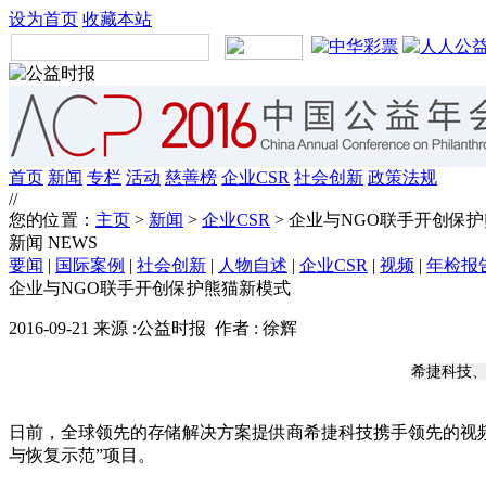
设为首页
收藏本站
首页
新闻
专栏
活动
慈善榜
企业CSR
社会创新
政策法规
//
您的位置：
主页
>
新闻
>
企业CSR
> 企业与NGO联手开创保
新闻
NEWS
要闻
|
国际案例
|
社会创新
|
人物自述
|
企业CSR
|
视频
|
年检报
企业与NGO联手开创保护熊猫新模式
2016-09-21 来源 :公益时报 作者 : 徐辉
希捷科技、
日前，全球领先的存储解决方案提供商希捷科技携手领先的视频
与恢复示范”项目。