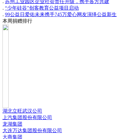
.
苏州工业园区企业社会责任升级，携手各方共建
.
“少年硅谷”创客教育公益项目启动
.
99公益日爱佑未来携手745万爱心网友演绎公益新生
本周捐赠排行
湖北立旺武汉公司
上汽集团股份有限公司
龙湖集团
大连万达集团股份有限公司
大商集团