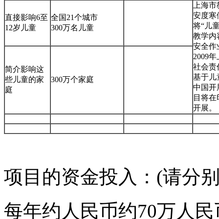
上海市
安度寒
直接影响6至
全国21个城市
将“儿
12岁儿童
300万名儿童
教学内
安全作
2009
社会责
简介影响这
基于儿
些儿童的家
300万个家庭
中国开
庭
目将在
开展。
项目的资金投入：(请分
每年约人民币约70万人民