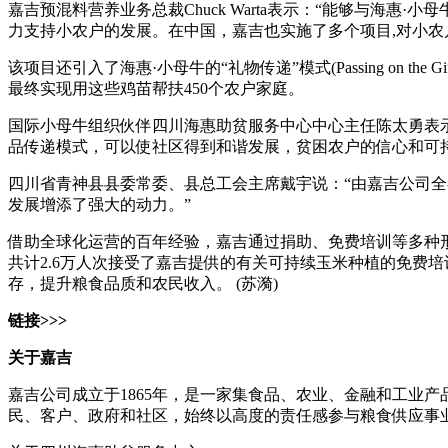
嘉吉预混料营养业务总裁Chuck Warta表示：“能够与海
力支持小农户的发展。在中国，嘉吉也实施了多个项目,对小
该项目还引入了海惠·小母牛的“礼物传递”模式(Passing on
最终实现用这些鸡苗帮扶450个农户家庭。
国际小母牛组织伙伴四川海惠助贫服务中心中心主任陈太勇表
品传递模式，可以使社区得到和谐发展，贫困农户的信心和可
四川省青神县县委常委、县总工会主席戴宇说：“由嘉吉公司全
发展增添了强大的动力。”
借助全球化运营的百年经验，嘉吉通过捐助、免费培训等多种形式，
共计2.6万人次接受了嘉吉提供的有关可持续玉米种植的免费
存，提升粮食品质和农民收入。 (苏漪)
链接>>>
关于嘉吉
嘉吉公司成立于1865年，是一家集食品、农业、金融和工业产
民、客户、政府和社区，始终以高度的责任感参与粮食供应事