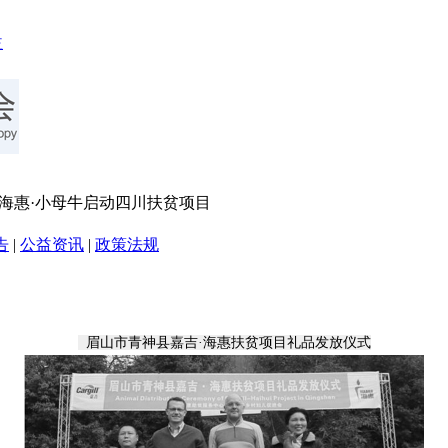
与海惠·小母牛启动四川扶贫项目
告
|
公益资讯
|
政策法规
眉山市青神县嘉吉·海惠扶贫项目礼品发放仪式