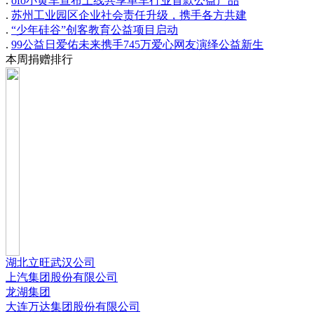
.
ofo小黄车宣布上线共享单车行业首款公益产品
.
苏州工业园区企业社会责任升级，携手各方共建
.
“少年硅谷”创客教育公益项目启动
.
99公益日爱佑未来携手745万爱心网友演绎公益新生
本周捐赠排行
湖北立旺武汉公司
上汽集团股份有限公司
龙湖集团
大连万达集团股份有限公司