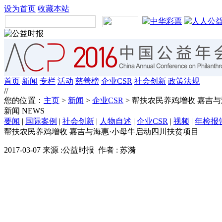
设为首页
收藏本站
首页
新闻
专栏
活动
慈善榜
企业CSR
社会创新
政策法规
//
您的位置：
主页
>
新闻
>
企业CSR
> 帮扶农民养鸡增收 嘉吉
新闻
NEWS
要闻
|
国际案例
|
社会创新
|
人物自述
|
企业CSR
|
视频
|
年检报
帮扶农民养鸡增收 嘉吉与海惠·小母牛启动四川扶贫项目
2017-03-07 来源 :公益时报 作者 : 苏漪