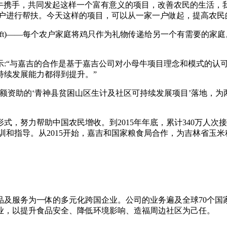
惠·小母牛携手，共同发起这样一个富有意义的项目，改善农民的生活
农户进行帮扶。今天这样的项目，可以从一家一户做起，提高农民
 the Gift)——每个农户家庭将鸡只作为礼物传递给另一个有需
示:“与嘉吉的合作是基于嘉吉公司对小母牛项目理念和模式的认
持续发展能力都得到提升。”
额资助的‘青神县贫困山区生计及社区可持续发展项目’落地，
努力帮助中国农民增收。到2015年年底，累计340万人次接受
培训和指导。从2015开始，嘉吉和国家粮食局合作，为吉林省玉
品及服务为一体的多元化跨国企业。公司的业务遍及全球70个国家
业，以提升食品安全、降低环境影响、造福周边社区为己任。