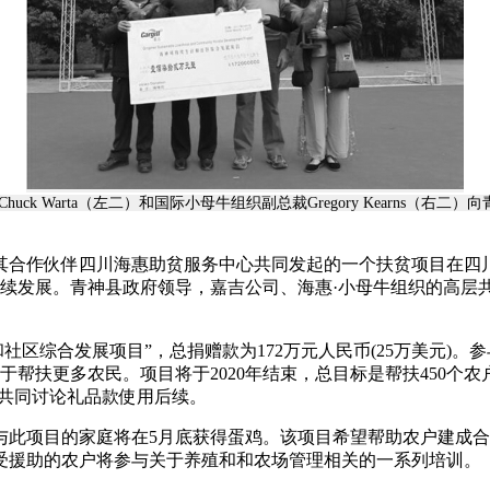
ck Warta（左二）和国际小母牛组织副总裁Gregory Kearns（右
织及其合作伙伴四川海惠助贫服务中心共同发起的一个扶贫项目在
持续发展。青神县政府领导，嘉吉公司、海惠·小母牛组织的高
区综合发展项目”，总捐赠款为172万元人民币(25万美元)。参
于帮扶更多农民。项目将于2020年结束，总目标是帮扶450
方共同讨论礼品款使用后续。
参与此项目的家庭将在5月底获得蛋鸡。该项目希望帮助农户建成
受援助的农户将参与关于养殖和和农场管理相关的一系列培训。