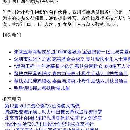
关于四川海惠助贫服务中心
作为国际小母牛组织的合作伙伴，四川海惠助贫服务中心是一个
为主的扶贫公益项目，通过提供牲畜、农作物及相关技术培训和能
次，共培训803，121人次，妇女受训人占总人数的38.8%。
相关新闻
未来五年将帮扶超过10000名教师 宝健捐资一亿元与青
深圳市阳光下之家 慈善基金会成立 专注帮扶更生人士重
“思源工程”十年劝募超14亿元 帮扶贫困群众1000多万人
帮扶农民养鸡增收 嘉吉与海惠·小母牛启动四川扶贫项目
帮扶农民养鸡增收 嘉吉与海惠·小母牛启动四川扶贫项目
明星诗歌接力帮扶听障儿童
推荐新闻
.
第12届‧2017“爱心奖”六位得奖人揭晓
.
骑迹改变糖尿病，助力中国糖友勇敢追寻骑行梦
.
北京市社会组织系统先进集体和先进个人评选表
.
“设计•生活”2017中国设计创想论坛在京举行