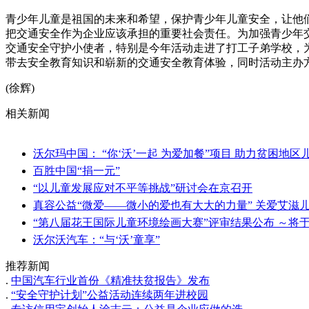
青少年儿童是祖国的未来和希望，保护青少年儿童安全，让他
把交通安全作为企业应该承担的重要社会责任。为加强青少年交通
交通安全守护小使者，特别是今年活动走进了打工子弟学校，
带去安全教育知识和崭新的交通安全教育体验，同时活动主办
(徐辉)
相关新闻
沃尔玛中国： “你‘沃’一起 为爱加餐”项目 助力贫困地
百胜中国“捐一元”
“以儿童发展应对不平等挑战”研讨会在京召开
真容公益“微爱——微小的爱也有大大的力量” 关爱艾
“第八届花王国际儿童环境绘画大赛”评审结果公布 ～将于
沃尔沃汽车：“与‘沃’童享”
推荐新闻
.
中国汽车行业首份《精准扶贫报告》发布
.
“安全守护计划”公益活动连续两年进校园