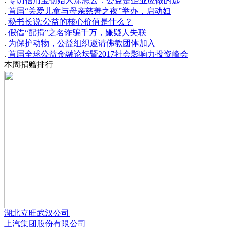
.
专访信用宝创始人涂志云：公益是企业应做的选
.
首届“关爱儿童与母亲慈善之夜”举办，启动妇
.
秘书长说:公益的核心价值是什么？
.
假借“配捐”之名诈骗千万，嫌疑人失联
.
为保护动物，公益组织邀请佛教团体加入
.
首届全球公益金融论坛暨2017社会影响力投资峰会
本周捐赠排行
湖北立旺武汉公司
上汽集团股份有限公司