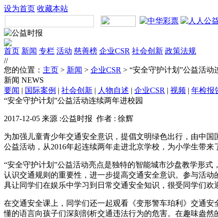
设为首页
收藏本站
首页
新闻
专栏
活动
慈善榜
企业CSR
社会创新
政策法规
//
您的位置：
主页
>
新闻
>
企业CSR
> “安全守护计划”公益活
新闻
NEWS
要闻
|
国际案例
|
社会创新
|
人物自述
|
企业CSR
|
视频
|
年检报
“安全守护计划”公益活动连续两年进校园
2017-12-05 来源 :公益时报 作者 : 徐辉
为加强儿童青少年交通安全意识，提倡文明绿色出行，由中国国
公益活动，从2016年起连续两年走进北京学校，为小学生带
“安全守护计划”公益活动亮点是独特的智能城市沙盘教学形
认识交通规则的重要性，进一步提高交通安全意识。参与活动
具让同学们在娱乐中学习到日常交通安全知识，很受同学们欢
在交通安全课上，同学们还一起观看《变形警车珀利》交通安
懂的语言向孩子们深刻剖析交通违法行为的危害。在趣味盎然