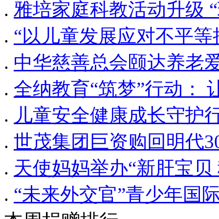
.
雅培家庭科教活动升级 
.
“以儿童发展应对不平等
.
中华慈善总会颐达养老
.
全纳教育“筑梦”行动：
.
儿童安全健康成长守护
.
世茂集团巨资购回明代3
.
天使妈妈举办“新肝宝贝
.
“未来外交官”青少年国