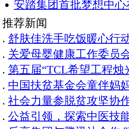
安踏集团首批梦想中心
推荐新闻
.
舒肤佳洗手吃饭暖心行
.
关爱母婴健康工作委员
.
第五届“TCL希望工程烛
.
中国扶贫基金会童伴妈
.
社会力量参脱贫攻坚协
.
公益引领，探索中医技能