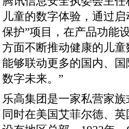
腾讯信息安全执委会主任
儿童的数字体验，通过启
保护”项目，在产品功能
方面不断推动健康的儿童
能够联动更多的国内、国
数字未来。”
乐高集团是一家私营家族
同时在美国艾菲尔德、英