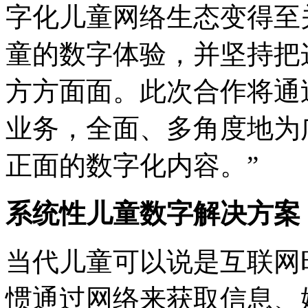
字化儿童网络生态变得至
童的数字体验，并坚持把
方方面面。此次合作将通
业务，全面、多角度地为
正面的数字化内容。”
系统性儿童数字解决方案
当代儿童可以说是互联网
惯通过网络来获取信息、