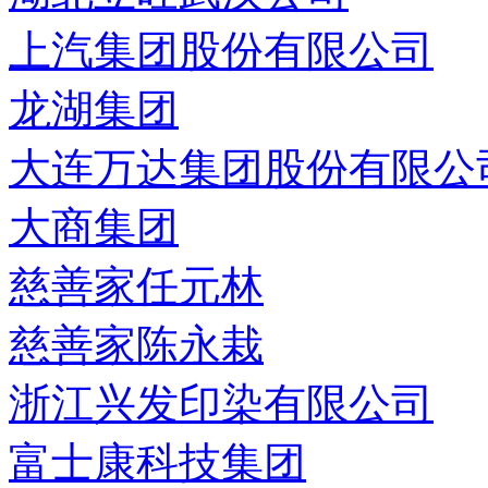
上汽集团股份有限公司
龙湖集团
大连万达集团股份有限公
大商集团
慈善家任元林
慈善家陈永栽
浙江兴发印染有限公司
富士康科技集团