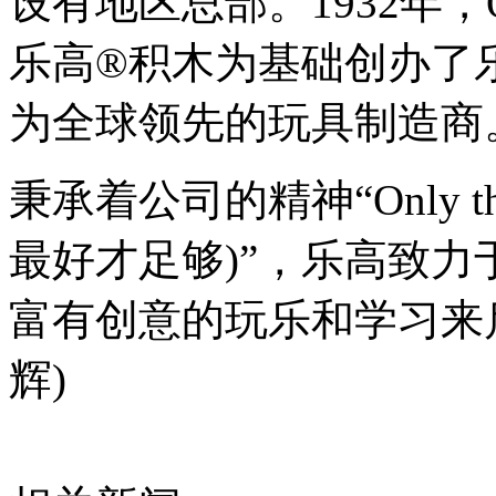
设有地区总部。1932年，Ole 
乐高®积木为基础创办了
为全球领先的玩具制造商
秉承着公司的精神“Only the b
最好才足够)”，乐高致
富有创意的玩乐和学习来
辉)