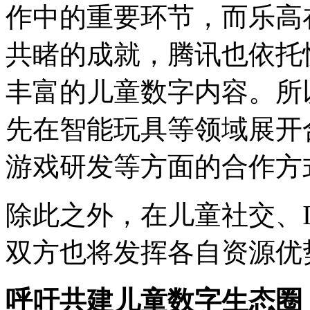
作中的重要环节，而乐高
共睹的成就，腾讯也依托
丰富的儿童数字内容。所
先在智能玩具等领域展开
游戏研发等方面的合作方
除此之外，在儿童社交、
双方也将发挥各自资源优
呼吁共建儿童数字生态圈