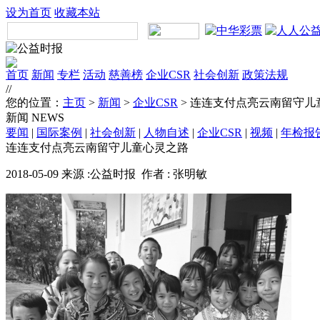
设为首页
收藏本站
首页
新闻
专栏
活动
慈善榜
企业CSR
社会创新
政策法规
//
您的位置：
主页
>
新闻
>
企业CSR
> 连连支付点亮云南留守儿
新闻
NEWS
要闻
|
国际案例
|
社会创新
|
人物自述
|
企业CSR
|
视频
|
年检报
连连支付点亮云南留守儿童心灵之路
2018-05-09 来源 :公益时报 作者 : 张明敏