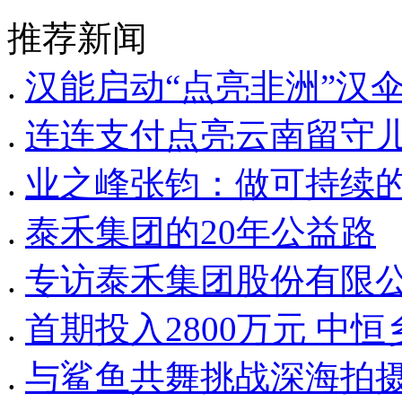
推荐新闻
.
汉能启动“点亮非洲”汉
.
连连支付点亮云南留守
.
业之峰张钧：做可持续
.
泰禾集团的20年公益路
.
专访泰禾集团股份有限公
.
首期投入2800万元 中
.
与鲨鱼共舞挑战深海拍摄