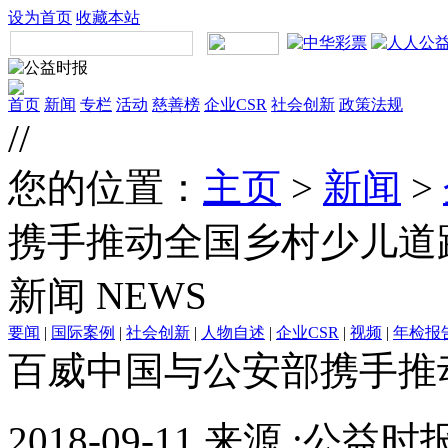
设为首页
收藏本站
首页
新闻
专栏
活动
慈善榜
企业CSR
社会创新
政策法规
//
您的位置：
主页
>
新闻
>
携手推动全国乡村少儿道
新闻
NEWS
要闻
|
国际案例
|
社会创新
|
人物自述
|
企业CSR
|
视频
|
年检报
百威中国与公安部携手推
2018-09-11 来源 :公益时