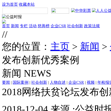
设为首页
收藏本站
首页
新闻
专栏
活动
慈善榜
企业CSR
社会创新
政策法规
//
您的位置：
主页
>
新闻
>
发布创新优秀案例
新闻
NEWS
要闻
|
国际案例
|
社会创新
|
人物自述
|
企业CSR
|
视频
|
年检报
2018网络扶贫论坛发布
2018-12-04 来源 :公益时