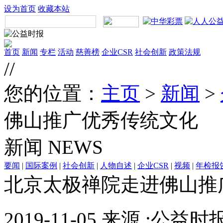
设为首页
收藏本站
首页
新闻
专栏
活动
慈善榜
企业CSR
社会创新
政策法规
//
您的位置：
主页
>
新闻
>
佛山推广优秀传统文化
新闻
NEWS
要闻
|
国际案例
|
社会创新
|
人物自述
|
企业CSR
|
视频
|
年检报
北京太极禅院走进佛山推
2019-11-05 来源 :公益时