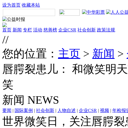
设为首页
收藏本站
首页
新闻
专栏
活动
慈善榜
企业CSR
社会创新
政策法规
//
您的位置：
主页
>
新闻
>
唇腭裂患儿： 和微笑明
笑
新闻
NEWS
要闻
|
国际案例
|
社会创新
|
人物自述
|
企业CSR
|
视频
|
年检报
世界微笑日，关注唇腭裂