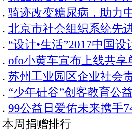
.
骑迹改变糖尿病，助力
.
北京市社会组织系统先
.
“设计•生活”2017中
.
ofo小黄车宣布上线共
.
苏州工业园区企业社会
.
“少年硅谷”创客教育公
.
99公益日爱佑未来携手
本周捐赠排行