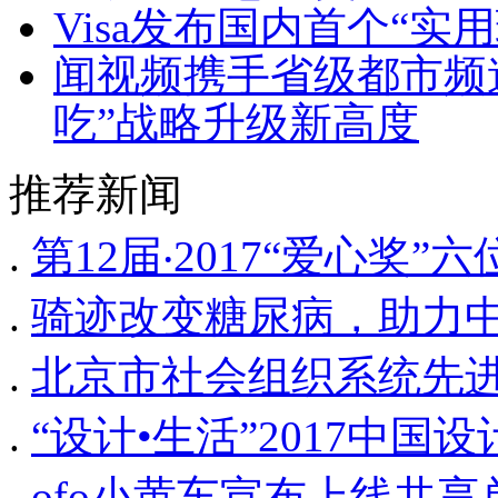
Visa发布国内首个“
闻视频携手省级都市频道
吃”战略升级新高度
推荐新闻
.
第12届‧2017“爱心奖
.
骑迹改变糖尿病，助力
.
北京市社会组织系统先
.
“设计•生活”2017中
.
ofo小黄车宣布上线共