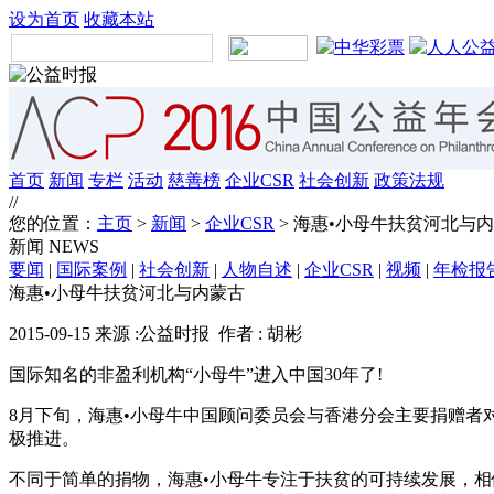
设为首页
收藏本站
首页
新闻
专栏
活动
慈善榜
企业CSR
社会创新
政策法规
//
您的位置：
主页
>
新闻
>
企业CSR
> 海惠•小母牛扶贫河北与
新闻
NEWS
要闻
|
国际案例
|
社会创新
|
人物自述
|
企业CSR
|
视频
|
年检报
海惠•小母牛扶贫河北与内蒙古
2015-09-15 来源 :公益时报 作者 : 胡彬
国际知名的非盈利机构“小母牛”进入中国30年了!
8月下旬，海惠•小母牛中国顾问委员会与香港分会主要捐赠者
极推进。
不同于简单的捐物，海惠•小母牛专注于扶贫的可持续发展，相