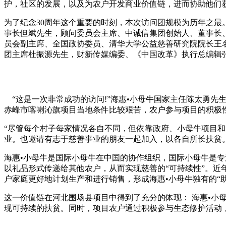
护，社区的发展，以及为农户开发商业价值链，进而协助他们
为了纪念30周年这个重要的时刻，本次访问团规模为历年之最
事长但斌先生，顾问委员会主席、中诚信集团创始人、董事长
员会副主席、全国政协委员、清华大学公益慈善研究院院长王
团主席杜振源先生，财新传媒编委、《中国改革》执行总编辑
“这是一次非常成功的访问!”海惠•小母牛国家主任陈太勇先
赤峰市喀喇沁旗项目当地条件比较艰苦，农户参与项目的积极性
“尽管每个村子每家情况各自不同，但依靠政府、小母牛项目和
业。也邀请有志于慈善事业的朋友一起加入，以各自所长扶贫。
海惠•小母牛是国际小母牛在中国的协作组织，国际小母牛是专
以礼品形式传递给其他农户，从而实现慈善的“可持续性”。近
户家庭更好地计划生产和进行销售，形成海惠•小母牛独有的“
这一价值链在河北围场县项目中得到了充分的体现： 海惠•
现可持续的扶贫。同时，项目农户通过积极参与生态修护活动，