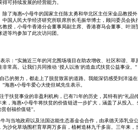
获得可持续发展的经营能力。
。除了海惠•小母牛的国家主任陈太勇和华北区主任宋金品教授外
、中国人民大学经济研究所联席所长毛振华博士，顾问委员会执
名教授，小母牛香港分会董事局副主席、香港赛马会董事、叶澍堃
张进等均参加了此次访问团。
生表示：“实施近三年的河北围场项目在助农增收、社区和谐、
非常高。让我们共同推动 ‘授人以渔’的造血式扶贫公益事业。”
自己的努力，都走上了脱贫致富的道路。我能深切感受到洋溢在老
”海惠•小母牛爱心大使但斌先生表示。
注于扶贫事业的非盈利机构，已有71年的历史，其特有的“礼品
年来，海惠•小母牛将扶贫的价值链进一步扩大，涵盖了从投入
助贫创福价值链”。
小母牛与当地政府以及法国达能生态基金会合作，由承德天添乳业
为沙化草场围栏育草两万多亩，植树造林九千多亩。三年来，当地5