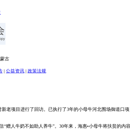
内蒙古
告
|
公益资讯
|
政策法规
对新老项目进行了回访。已执行了3年的小母牛河北围场御道口
信“赠人牛奶不如助人养牛”。30年来，海惠•小母牛将扶贫的