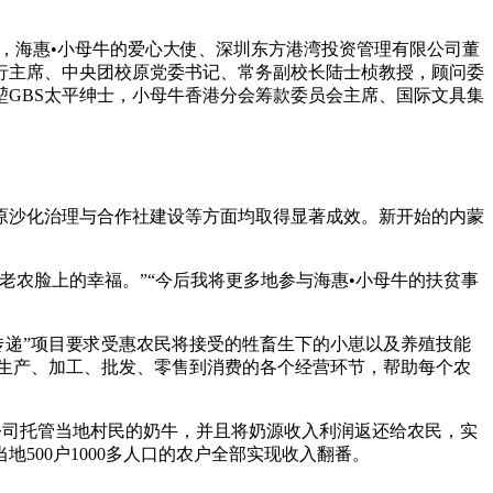
，海惠•小母牛的爱心大使、深圳东方港湾投资管理有限公司董
行主席、中央团校原党委书记、常务副校长陆士桢教授，顾问委
GBS太平绅士，小母牛香港分会筹款委员会主席、国际文具集
草原沙化治理与合作社建设等方面均取得显著成效。新开始的内蒙
农脸上的幸福。”“今后我将更多地参与海惠•小母牛的扶贫事
传递”项目要求受惠农民将接受的牲畜生下的小崽以及养殖技能
、生产、加工、批发、零售到消费的各个经营环节，帮助每个农
公司托管当地村民的奶牛，并且将奶源收入利润返还给农民，实
00户1000多人口的农户全部实现收入翻番。