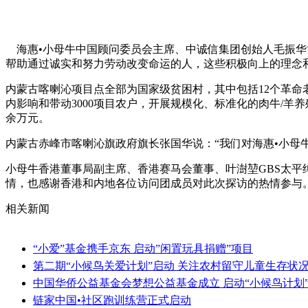
海惠•小母牛中国顾问委员会主席、中诚信集团创始人毛振华
帮助通过诚实和努力劳动改变命运的人，这些积极向上的理念
内蒙古喀喇沁项目点全部为国家级贫困村，其中包括12个革命老
内影响和带动3000项目农户，开展规模化、标准化的肉牛/
余万元。
内蒙古赤峰市喀喇沁旗政府旗长张国华说：“我们对海惠•小母
小母牛香港董事局副主席、香港赛马会董事、叶澍堃GBS太平
情，也感谢香港和内地各位访问团成员对此次探访的热情参与。
相关新闻
“小爱”基金携手京东 启动”闲置玩具捐赠”项目
第二期“小候鸟关爱计划”启动 关注农村留守儿童生存状
中国华侨公益基金会梦想公益基金成立 启动“小候鸟计划
链家中国•社区跑训练营正式启动