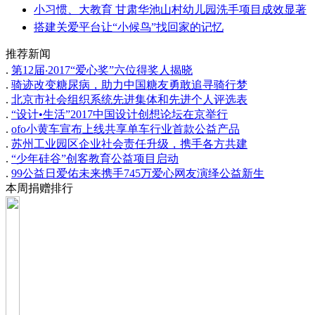
小习惯、大教育 甘肃华池山村幼儿园洗手项目成效显著
搭建关爱平台让“小候鸟”找回家的记忆
推荐新闻
.
第12届‧2017“爱心奖”六位得奖人揭晓
.
骑迹改变糖尿病，助力中国糖友勇敢追寻骑行梦
.
北京市社会组织系统先进集体和先进个人评选表
.
“设计•生活”2017中国设计创想论坛在京举行
.
ofo小黄车宣布上线共享单车行业首款公益产品
.
苏州工业园区企业社会责任升级，携手各方共建
.
“少年硅谷”创客教育公益项目启动
.
99公益日爱佑未来携手745万爱心网友演绎公益新生
本周捐赠排行