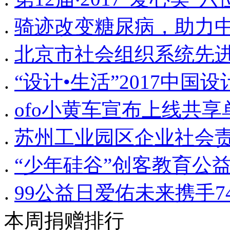
.
骑迹改变糖尿病，助力
.
北京市社会组织系统先
.
“设计•生活”2017中
.
ofo小黄车宣布上线共
.
苏州工业园区企业社会
.
“少年硅谷”创客教育公
.
99公益日爱佑未来携手
本周捐赠排行