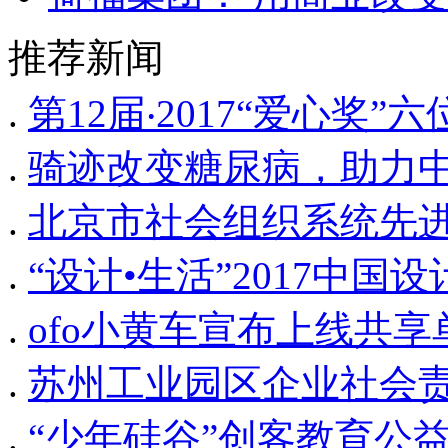
推荐新闻
.
第12届‧2017“爱心奖
.
骑迹改变糖尿病，助力
.
北京市社会组织系统先
.
“设计•生活”2017中
.
ofo小黄车宣布上线共
.
苏州工业园区企业社会
.
“少年硅谷”创客教育公