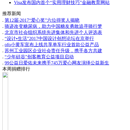
Visa发布国内首个“实用理财技巧”金融教育网站
推荐新闻
.
第12届‧2017“爱心奖”六位得奖人揭晓
.
骑迹改变糖尿病，助力中国糖友勇敢追寻骑行梦
.
北京市社会组织系统先进集体和先进个人评选表
.
“设计•生活”2017中国设计创想论坛在京举行
.
ofo小黄车宣布上线共享单车行业首款公益产品
.
苏州工业园区企业社会责任升级，携手各方共建
.
“少年硅谷”创客教育公益项目启动
.
99公益日爱佑未来携手745万爱心网友演绎公益新生
本周捐赠排行