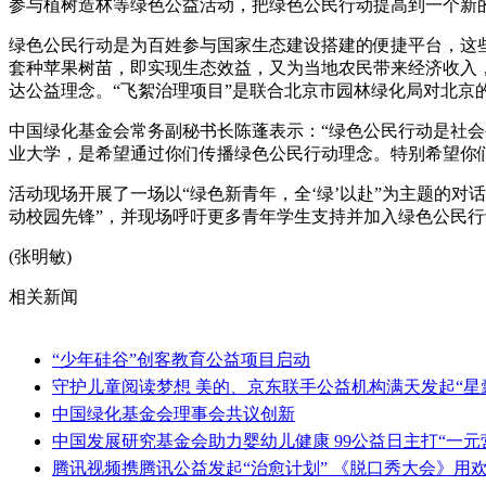
参与植树造林等绿色公益活动，把绿色公民行动提高到一个新
绿色公民行动是为百姓参与国家生态建设搭建的便捷平台，这
套种苹果树苗，即实现生态效益，又为当地农民带来经济收入
达公益理念。“飞絮治理项目”是联合北京市园林绿化局对北京
中国绿化基金会常务副秘书长陈蓬表示：“绿色公民行动是社
业大学，是希望通过你们传播绿色公民行动理念。特别希望你
活动现场开展了一场以“绿色新青年，全‘绿’以赴”为主题的
动校园先锋”，并现场呼吁更多青年学生支持并加入绿色公民行
(张明敏)
相关新闻
“少年硅谷”创客教育公益项目启动
守护儿童阅读梦想 美的、京东联手公益机构满天发起“星
中国绿化基金会理事会共议创新
中国发展研究基金会助力婴幼儿健康 99公益日主打“一元
腾讯视频携腾讯公益发起“治愈计划” 《脱口秀大会》用