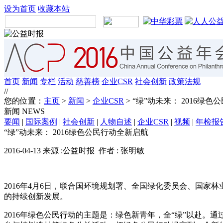
设为首页
收藏本站
首页
新闻
专栏
活动
慈善榜
企业CSR
社会创新
政策法规
//
您的位置：
主页
>
新闻
>
企业CSR
> “绿”动未来： 2016绿
新闻
NEWS
要闻
|
国际案例
|
社会创新
|
人物自述
|
企业CSR
|
视频
|
年检报
“绿”动未来： 2016绿色公民行动全新启航
2016-04-13 来源 :公益时报 作者 : 张明敏
2016年4月6日，联合国环境规划署、全国绿化委员会、国家
的持续创新发展。
2016年绿色公民行动的主题是：绿色新青年，全“绿”以赴。