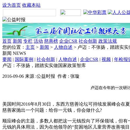
设为首页
收藏本站
首页
新闻
专栏
活动
慈善榜
企业CSR
社会创新
政策法规
您的位置：
主页
>
新闻
>
人物自述
> 卢迈：不张扬，踏踏实
新闻
NEWS
要闻
|
国际案例
|
社会创新
|
人物自述
|
企业CSR
|
视频
|
年检报
卢迈：不张扬，踏踏实实做国家政策智库
2016-09-06 来源 :公益时报 作者 : 张璇
卢迈在今年的一次研
美国时间2016年8月30日，东西方慈善论坛可持续发展峰会在夏
慈善家抛出一个问题：给你一元钱，你会做什么?
顺应峰会的主题，多数人都把这一元钱投向了环保领域，但有
元钱的具体用法，因为在他领导的“贫困地区儿童营养改善项目