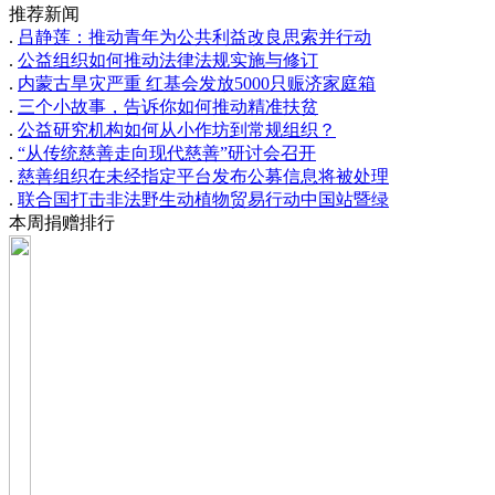
推荐新闻
.
吕静莲：推动青年为公共利益改良思索并行动
.
公益组织如何推动法律法规实施与修订
.
内蒙古旱灾严重 红基会发放5000只赈济家庭箱
.
三个小故事，告诉你如何推动精准扶贫
.
公益研究机构如何从小作坊到常规组织？
.
“从传统慈善走向现代慈善”研讨会召开
.
慈善组织在未经指定平台发布公募信息将被处理
.
联合国打击非法野生动植物贸易行动中国站暨绿
本周捐赠排行