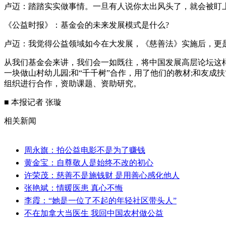
卢迈：踏踏实实做事情。一旦有人说你太出风头了，就会被盯
《公益时报》：基金会的未来发展模式是什么?
卢迈：我觉得公益领域如今在大发展，《慈善法》实施后，更
从我们基金会来讲，我们会一如既往，将中国发展高层论坛这
一块做山村幼儿园;和“千千树”合作，用了他们的教材;和友
组织进行合作，资助课题、资助研究。
■ 本报记者 张璇
相关新闻
周永旗：拍公益电影不是为了赚钱
黄金宝：自尊敬人是始终不改的初心
许荣茂：慈善不是施钱财 是用善心感化他人
张艳斌：情暖医患 真心不悔
李霞：“她是一位了不起的年轻社区带头人”
不在加拿大当医生 我回中国农村做公益