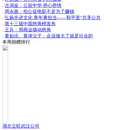
.
古润金：公益中华 侨心侨情
.
周永旗：拍公益电影不是为了赚钱
.
弘扬先进文化 青年勇担当——和平里“共享公共
.
第十三届中国慈善榜发布
.
王兵：用商业撬动慈善
.
黄如论、黄涛父子：企业做大了就是社会的
本周捐赠排行
湖北立旺武汉公司