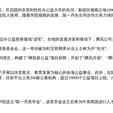
，开启国内非营利性民办公益大学的先河。新校区规模占地1000
投入使用，随着学院规模的发展，陈一丹先生同步作出有力保障，2
丹决定向公益慈善领域“进军”。在他的直接决策和推动下，腾讯公
益慈善基金会，这一举动被当时互联网界从业人士称为开“先河”。
”的理念，构建了“网筑新公益”项目矩阵，开创了“腾讯月捐”、“
，用于开展以扶贫救灾、教育发展为核心的各项公益事业。此外，在
前平台上有200家公募机构，超过10000个公益项目上线。201
坦福法学院设立“陈一丹奖学金”，该奖学金设立后将为中美两国进