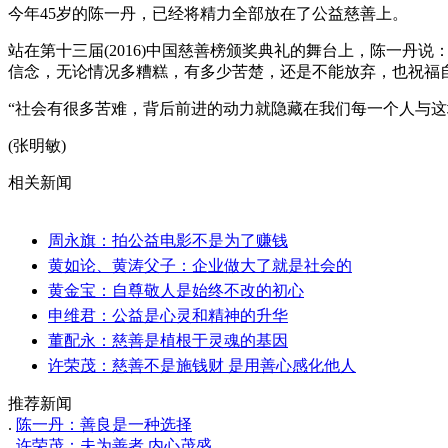
今年45岁的陈一丹，已经将精力全部放在了公益慈善上。
站在第十三届(2016)中国慈善榜颁奖典礼的舞台上，陈一
信念，无论情况多糟糕，有多少苦楚，还是不能放弃，也祝福自
“社会有很多苦难，背后前进的动力就隐藏在我们每一个人与
(张明敏)
相关新闻
周永旗：拍公益电影不是为了赚钱
黄如论、黄涛父子：企业做大了就是社会的
黄金宝：自尊敬人是始终不改的初心
申维君：公益是心灵和精神的升华
董配永：慈善是植根于灵魂的基因
许荣茂：慈善不是施钱财 是用善心感化他人
推荐新闻
.
陈一丹：善良是一种选择
.
许荣茂：夫为善者 内心茂盛