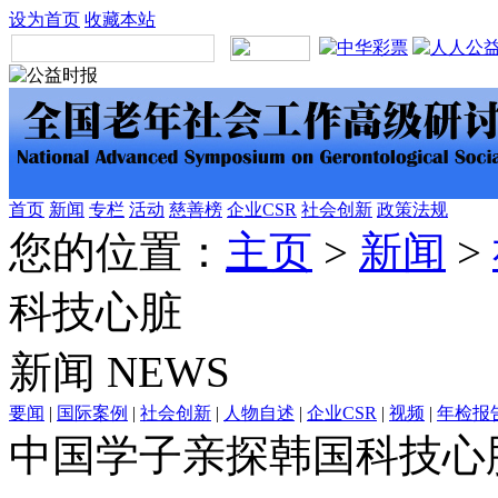
设为首页
收藏本站
首页
新闻
专栏
活动
慈善榜
企业CSR
社会创新
政策法规
您的位置：
主页
>
新闻
>
科技心脏
新闻
NEWS
要闻
|
国际案例
|
社会创新
|
人物自述
|
企业CSR
|
视频
|
年检报
中国学子亲探韩国科技心