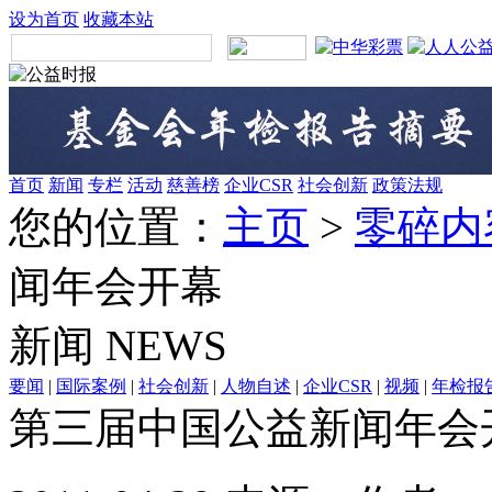
设为首页
收藏本站
首页
新闻
专栏
活动
慈善榜
企业CSR
社会创新
政策法规
您的位置：
主页
>
零碎内
闻年会开幕
新闻
NEWS
要闻
|
国际案例
|
社会创新
|
人物自述
|
企业CSR
|
视频
|
年检报
第三届中国公益新闻年会