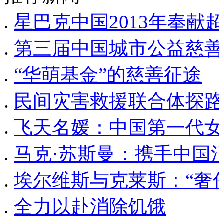
.
星巴克中国2013年奉
.
第三届中国城市公益慈
.
“华萌基金”的慈善征途
.
民间灾害救援联合体探
.
飞天名媛：中国第一代
.
马克·苏斯曼：携手中国
.
埃尔维斯与克莱斯：“奢
.
全力以赴消除饥饿