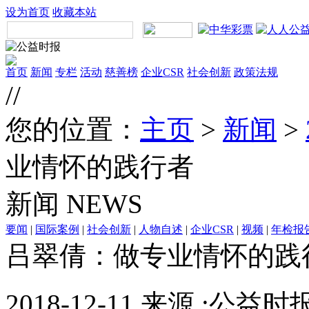
设为首页
收藏本站
首页
新闻
专栏
活动
慈善榜
企业CSR
社会创新
政策法规
//
您的位置：
主页
>
新闻
>
业情怀的践行者
新闻
NEWS
要闻
|
国际案例
|
社会创新
|
人物自述
|
企业CSR
|
视频
|
年检报
吕翠倩：做专业情怀的践
2018-12-11 来源 :公益时