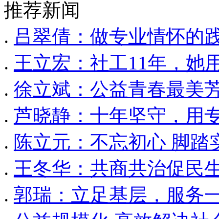
推荐新闻
.
吕翠倩：做专业情怀的
.
王立宏：社工11年，她
.
徐立斌：公益青春最美
.
芦晓静：十年坚守，用
.
陈立元：不忘初心 脚踏
.
王冬华：共商共治促民生
.
郭瑞：立足基层，服务