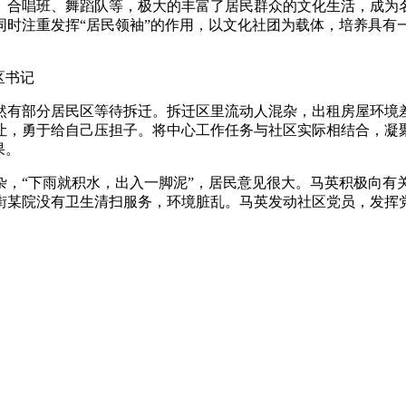
、合唱班、舞蹈队等，极大的丰富了居民群众的文化生活，成为
同时注重发挥“居民领袖”的作用，以文化社团为载体，培养具有
区书记
仍然有部分居民区等待拆迁。拆迁区里流动人混杂，出租房屋环
让，勇于给自己压担子。将中心工作任务与社区实际相结合，凝
果。
，“下雨就积水，出入一脚泥”，居民意见很大。马英积极向有
街某院没有卫生清扫服务，环境脏乱。马英发动社区党员，发挥
。