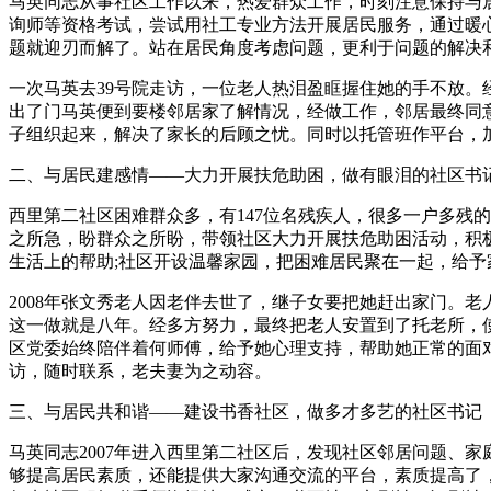
马英同志从事社区工作以来，热爱群众工作，时刻注意保持与
询师等资格考试，尝试用社工专业方法开展居民服务，通过暖
题就迎刃而解了。站在居民角度考虑问题，更利于问题的解决
一次马英去39号院走访，一位老人热泪盈眶握住她的手不放
出了门马英便到要楼邻居家了解情况，经做工作，邻居最终同
子组织起来，解决了家长的后顾之忧。同时以托管班作平台，
二、与居民建感情――大力开展扶危助困，做有眼泪的社区书
西里第二社区困难群众多，有147位名残疾人，很多一户多残
之所急，盼群众之所盼，带领社区大力开展扶危助困活动，积
生活上的帮助;社区开设温馨家园，把困难居民聚在一起，给予
2008年张文秀老人因老伴去世了，继子女要把她赶出家门。
这一做就是八年。经多方努力，最终把老人安置到了托老所，
区党委始终陪伴着何师傅，给予她心理支持，帮助她正常的面
访，随时联系，老夫妻为之动容。
三、与居民共和谐――建设书香社区，做多才多艺的社区书记
马英同志2007年进入西里第二社区后，发现社区邻居问题、
够提高居民素质，还能提供大家沟通交流的平台，素质提高了