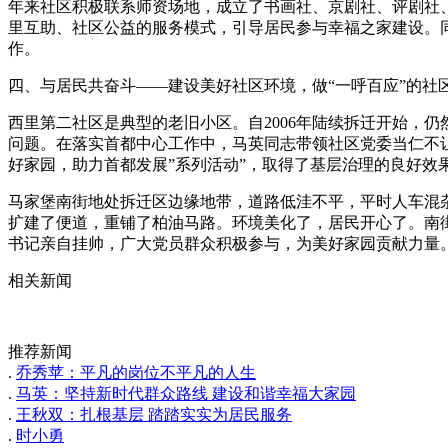
年来社区积极联系师资场地，成立了书画社、京剧社、评剧社
里互助、社区公益的服务模式，引导居民参与幸福之家建设。
作。
四、与居民共奋斗――建设美好社区环境，做“一呼百应”的社
西里第二社区是典型的老旧小区。自2006年陆续拆迁开始，
问题。在落实首都中心工作中，马英同志带领社区党委当仁不
好家园，助力首都发展”系列活动”，取得了基层治理的良好效
马家堡南街地处拆迁区边缘地带，道路低洼不平，平时人车混杂
扩建了便道，重铺了柏油马路。环境美化了，居民开心了。南
书记亲自挂帅，广大党员群众积极参与，为美好家园贡献力量
相关新闻
推荐新闻
.
乔秀苹：平凡的岗位不平凡的人生
.
马英：坚持新时代群众路线 建设和谐幸福大家园
.
王秋双：扎根基层 踏踏实实为居民服务
.
时小勇