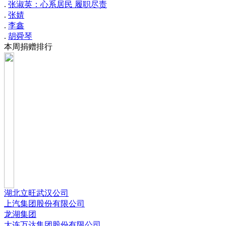
.
张淑英：心系居民 履职尽责
.
张婧
.
李鑫
.
胡舜琴
本周捐赠排行
湖北立旺武汉公司
上汽集团股份有限公司
龙湖集团
大连万达集团股份有限公司