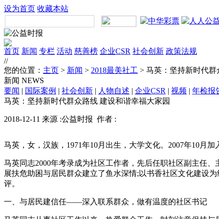
设为首页
收藏本站
首页
新闻
专栏
活动
慈善榜
企业CSR
社会创新
政策法规
//
您的位置：
主页
>
新闻
>
2018最美社工
> 马英：坚持新时代群
新闻
NEWS
要闻
|
国际案例
|
社会创新
|
人物自述
|
企业CSR
|
视频
|
年检报
马英：坚持新时代群众路线 建设和谐幸福大家园
2018-12-11 来源 :公益时报 作者 :
马英，女，汉族，1971年10月出生，大学文化。2007年1
马英同志2000年考录成为社区工作者，先后任职社区副主任、
展扶危助困与居民群众建立了鱼水深情;以书香社区文化建设为
评。
一、与居民建信任――深入联系群众，做有温度的社区书记