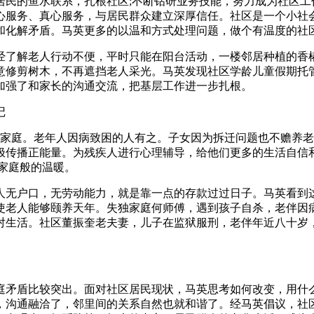
居民的鱼水联系，扎根社区;不断钻研业务技能，努力成为社区工
心服务、真心服务，与居民群众建立深厚信任。社区是一个小社
和化解矛盾。马英更多的以温和方式处理问题，做个有温度的社
。经了解老人行动不便，平时只能在阳台活动，一楼邻居种植的香
意修剪树木，不再遮挡老人采光。马英发现社区学龄儿童假期托管
加强了和家长的沟通交流，把基层工作进一步扎根。
记
的家庭。老年人因病致困的人有之。子女因为拆迁问题也不赡养
极传播正能量。为残疾人进行心理辅导，给他们更多的生活自信和
家庭般的温暖。
老人无户口，无劳动能力，就是靠一点的存款过过日子。马英看
使老人能够颐养天年。失独家庭何师傅，遇到孩子自杀，老伴因
对生活。社区董振奎老夫妻，儿子在监狱服刑，老伴年近八十岁
家庭矛盾比较突出。面对社区居民现状，马英思考如何改变，用什
，沟通融洽了，邻里间的关系自然也就和谐了。经马英倡议，社