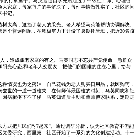
作的行家里手。马英通过自学先后通过了中级社工师、心理咨
会大家庭，每家每户的事解决了，每件事情做扎实了，社区的问
区书记。
椿树太高，遮挡了老人的采光。老人希望马英能帮助协调解决。
是个普遍问题，在积极努力下开设了暑期托管班，把近30名孩
老人，造成孤老家庭的有之。马英同志不忘共产党使命，急群众
阳光心态;和老年人交朋友，把他们的困难的住在心里，给与
到这种情况也为之落泪，自己花钱为老人购买日用品，就医购药，
病去世的一道一道难关。在何师傅最困难的时刻，马英同志和社
，因病腿疼下不了楼，马英知道后主动和董师傅家联系，定期走
么方式把居民们“拧起来”。通过调研分析，认为社区教育不但能
区党委研究，西里第二社区开始了一系列的文化创建活动。十一