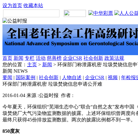
设为首页
收藏本站
首页
新闻
专栏
活动
慈善榜
企业CSR
社会创新
政策法规
您的位置：
主页
>
新闻
> 环保部门称泄露机密 垃圾焚烧信息
新闻
NEWS
要闻
|
国际案例
|
社会创新
|
人物自述
|
企业CSR
|
视频
|
年检报
环保部门称泄露机密 垃圾焚烧信息申请公开难
2016-01-04 来源 :公益时报 作者 :
今年夏天，环保组织“芜湖生态中心”联合“自然之友”发布中国
圾焚烧厂大气污染物监测数据的披露。上述环保组织曾两度向各
最终只获得45份排放监测数据。两次的披露比例都不到一半。
850度灰