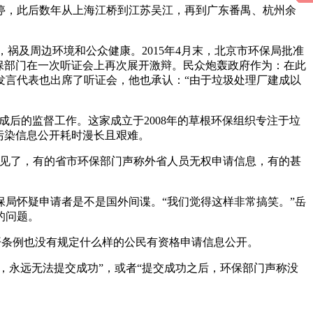
叫停，此后数年从上海江桥到江苏吴江，再到广东番禺、杭州余
，祸及周边环境和公众健康。2015年4月末，北京市环保局批准
保部门在一次听证会上再次展开激辩。民众炮轰政府作为：在此
发言代表也出席了听证会，他也承认：“由于垃圾处理厂建成以
建成后的监督工作。这家成立于2008年的草根环保组织专注于垃
污染信息公开耗时漫长且艰难。
常见了，有的省市环保部门声称外省人员无权申请信息，有的甚
保局怀疑申请者是不是国外间谍。“我们觉得这样非常搞笑。”岳
的问题。
开条例也没有规定什么样的公民有资格申请信息公开。
，永远无法提交成功”，或者“提交成功之后，环保部门声称没