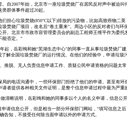
。自2007年始，北京市一座垃圾焚烧厂在居民反对声中被迫
类群体事件超过20起。
担心垃圾焚烧(850°C以下)排放的污染物，比如高致癌物二英
垃圾焚烧厂项目，改名后“卷土重来”。周边小区的反对者们与环
公开。北京市市政市容管理委员会的副总工程师王维平作为委托
不能否定。”
12年起，岳彩绚和她“芜湖生态中心”的同事一直从事垃圾焚烧厂
直观了解全国垃圾焚烧厂的运行情况。在他们的经验中，申请垃圾
公开、推脱、无人负责信息申请工作、质疑公民申请资格的问题太
环保局的电话沟通中，一些环保部门拒绝了他们的申请。甚至有环
申请者提供各种相关文件证明，是整个信息申请过程中最为严重
格未做清晰说明，岳彩绚和她的同事多以个人的名义申请，信息公
道申请信息公开，但是相当一部分环保部门网站，“填写信息之后
明确告知，不接受任何除当面申请以外的申请方式。