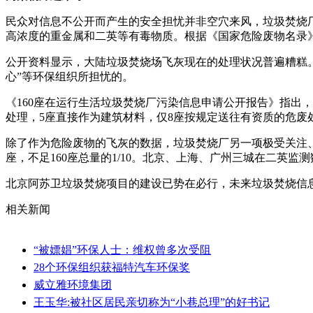
民众对信息不公开而产生的安全担忧并非空穴来风，垃圾焚烧厂
高浓度的重金属和二英等有毒物质。根据《国家危险废物名录》
公开资料显示，大陆垃圾焚烧场飞灰现在的处理状况普遍糟糕。
心”等环保组织所担忧的。
《160座在运行生活垃圾焚烧厂污染信息申请公开报告》指出，
处理，5座直接作为建筑材料，仅8座按规定送往有资质的危废
除了作为危险废物的飞灰的数据，垃圾焚烧厂另一项极受关注
座，不足160座总量的1/10。北京、上海、广州三城在二英
北京阿苏卫垃圾焚烧项目的建设已势在必行，未来垃圾焚烧信息
相关新闻
“被嫖娼”环保人士：维权曾多次受阻
28个环保组织获福特汽车环保奖
威立雅环境集团
王玉华:被社区居民亲切称为“小巷总理”的好书记