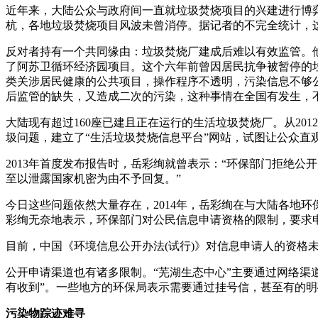
近年来，大陆公众与政府间一直就垃圾焚烧项目的兴建进行博弈
杭，各地垃圾焚烧项目风波未曾消停。据记者的不完全统计，这
反对者持有一个共同缘由：垃圾焚烧厂建成后难以有效监管。他们
了阿苏卫循环经济园项目。这个六年前曾因居民抗争被暂停的
类关涉居民健康的公共项目，操作程序不透明，污染信息不够
后监管的缺失，又造成二次的污染，这种事情在全国有发生，
大陆现有超过160座已建且正在运行的生活垃圾焚烧厂。从20
圾问题，建立了“生活垃圾焚烧信息平台”网站，试图让公众
2013年首度发布报告时，岳彩绚就曾表示：“环保部门拒绝
至以泄露国家机密为由不予回复。”
今日这些问题依然大量存在，2014年，岳彩绚在与大陆各地
彩绚无奈地表示，环保部门对公民信息申请资格的限制，要求
目前，中国《环境信息公开办法(试行)》对信息申请人的资
公开申请渠道也有诸多限制。“芜湖生态中心”主要通过网络渠
有收到”。一些地方的环保局表示需要通过挂号信，甚至有的
污染物踪迹难寻