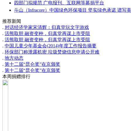
四部门拟规范 广电报刊、互联网等募捐平台
斗山（Infracore）中国绿色环保项目 坚实绿色承诺 谱写
推荐新闻
.
对话经济学家宋清辉：归真堂玩文字游戏
.
活熊取胆 融资变种，归真堂再谋上市受阻
.
活熊取胆 融资变种，归真堂再谋上市受阻
.
中国儿童少年基金会(2014)年度工作报告摘要
.
环保部门称泄露机密 垃圾焚烧信息申请公开难
.
地方动态
.
第十二届“昆仑奖”在京颁奖
.
第十二届“昆仑奖”在京颁奖
本周捐赠排行