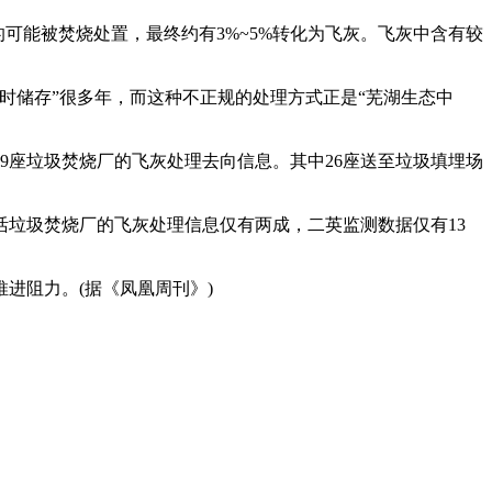
可能被焚烧处置，最终约有3%~5%转化为飞灰。飞灰中含有较
时储存”很多年，而这种不正规的处理方式正是“芜湖生态中
39座垃圾焚烧厂的飞灰处理去向信息。其中26座送至垃圾填埋场
垃圾焚烧厂的飞灰处理信息仅有两成，二英监测数据仅有13
进阻力。(据《凤凰周刊》)