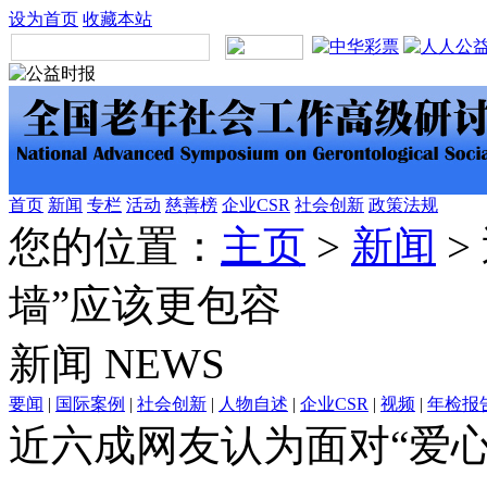
设为首页
收藏本站
首页
新闻
专栏
活动
慈善榜
企业CSR
社会创新
政策法规
您的位置：
主页
>
新闻
>
墙”应该更包容
新闻
NEWS
要闻
|
国际案例
|
社会创新
|
人物自述
|
企业CSR
|
视频
|
年检报
近六成网友认为面对“爱