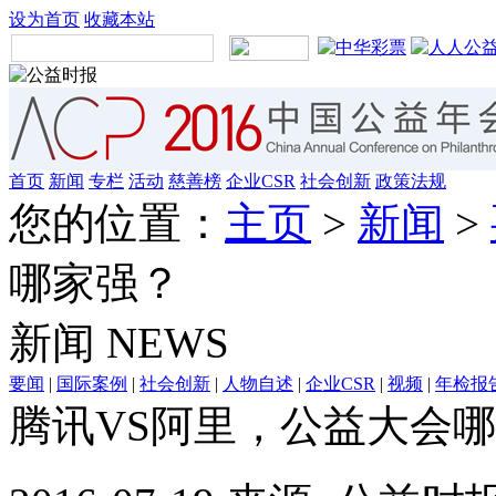
设为首页
收藏本站
首页
新闻
专栏
活动
慈善榜
企业CSR
社会创新
政策法规
您的位置：
主页
>
新闻
>
哪家强？
新闻
NEWS
要闻
|
国际案例
|
社会创新
|
人物自述
|
企业CSR
|
视频
|
年检报
腾讯VS阿里，公益大会