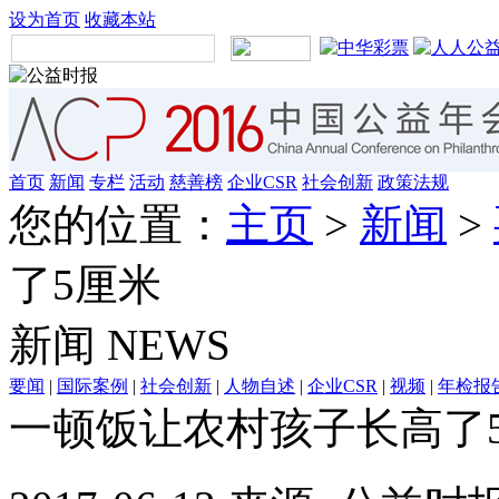
设为首页
收藏本站
首页
新闻
专栏
活动
慈善榜
企业CSR
社会创新
政策法规
您的位置：
主页
>
新闻
>
了5厘米
新闻
NEWS
要闻
|
国际案例
|
社会创新
|
人物自述
|
企业CSR
|
视频
|
年检报
一顿饭让农村孩子长高了