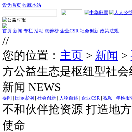
设为首页
收藏本站
首页
新闻
专栏
活动
慈善榜
企业CSR
社会创新
政策法规
//
您的位置：
主页
>
新闻
>
方公益生态是枢纽型社会
新闻
NEWS
要闻
|
国际案例
|
社会创新
|
人物自述
|
企业CSR
|
视频
|
年检报
不和伙伴抢资源 打造地
使命