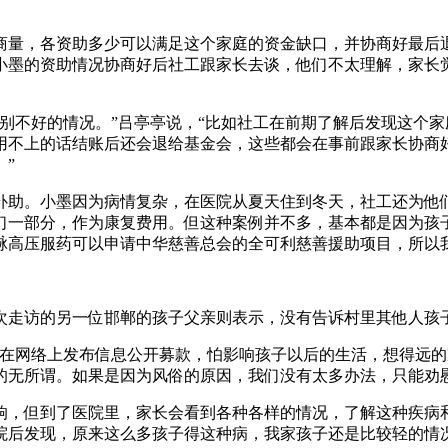
商量，各资助多少可以满足这个家庭的资金缺口，并协商好最后
小墨的资助情况协商好后社工跟家长去谈，他们不太理解，家长
别不好的情况。”吕亭亭说，“比如社工在前期了解后发现这个
用不上的话结账后还会退给基金会，这些都会在事前跟家长协商
”
补助。小墨因为病情复杂，在医院从夏天住到冬天，社工还为他
们一部分，作为康复费用。但这种案例并不多，基本都是因为孩
脉高压服药可以申请中华慈善总会的全可利慈善援助项目，所以
次走访的另一位邯郸的孩子父亲则表示，没有告诉村里其他人孩
在网络上发布信息公开募款，怕影响孩子以后的生活，想得远的
的无所谓。如果是因为风俗的原因，我们没有太多办法，只能劝
响，但到了医院里，家长会看到各种各样的情况，了解这种疾病
院后发现，原来这么多孩子得这种病，我家孩子还是比较轻的情