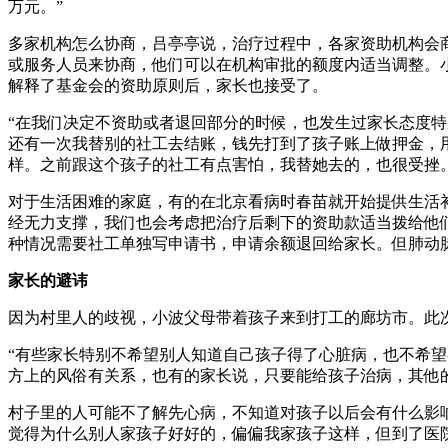
万元。”
多家机构怎么协商，吕亭亭说，治疗过程中，各家资助机构会
或服务人员来协商，他们可以在机构审批的额度内适当调整。
解释了基金会的资助原则后，家长也接受了。
“在我们决定不资助或者退回部分的时候，也发生过家长态度特
还有一次我替别的社工去结账，钱先打到了孩子账上做押金，
样。之前跟这个孩子的社工有点害怕，我替她去的，也很受挫。
对于生活困难的家庭，有的在北京看病时春苗就开始提供生活
经无力支撑，我们也会考虑把治疗后剩下的资助款适当拨给他
种情况需要社工单独写申请书，申请余额退回给家长。但肺动
家长的避讳
因为村里人的歧视，小波父母带着孩子来到打工的廊坊市。此
“有些家长特别不希望别人知道自己孩子得了心脏病，也不希望
方上的风俗有关系，也有的家长说，只要能给孩子治病，其他
村子里的人可能不了解先心病，不知道对孩子以后会有什么影
觉得为什么别人家孩子好好的，偏偏我家孩子这样，但到了医