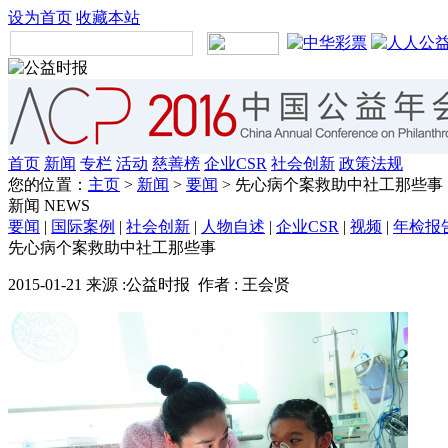
设为首页
收藏本站
首页
新闻
专栏
活动
慈善榜
企业CSR
社会创新
政策法规
您的位置：
主页
>
新闻
>
要闻
> 先心病个案救助中社工那些事
新闻
NEWS
要闻
|
国际案例
|
社会创新
|
人物自述
|
企业CSR
|
视频
|
年检报
先心病个案救助中社工那些事
2015-01-21 来源 :公益时报 作者 : 王会贤