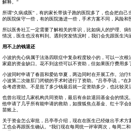
解释。”
所谓“久病成医”，有的家长带孩子跑的医院多了，也会把自己
的医院保守一些，有的医院激进一些，手术方案不同，风险和
所以医务社工一定需要了解相关的常识，比如病人的护理、病
情况，医生也没有料到。遇到突发情况时，我们会先跟医生沟
用不上的钱退还
小波的先心病属于法洛四联症中复杂程度较小的，可以一次根治
家庭的资金缺口。花不到这些可以不资助，但如果医疗费用多
小波同时申请了春苗和爱佑华夏，两边同时在开展工作。治疗
小波第二次做肛门闭锁的手术时进行了资助。”吕亭亭说，“
会考虑资助。不是批了多少钱最后就一定资助多少，也比较灵
也曾出现过几家机构共同资助，最后有余款退回基金会的情况。
他申请了几乎所有能申请的救助，如搜狐焦点基金、红十字会的
苗账上。
关于资金怎么审批，吕亭亭介绍，现在在医生已经做出手术方
工也会再跟医生确认。“我们现在每周统一评审两次，每周二