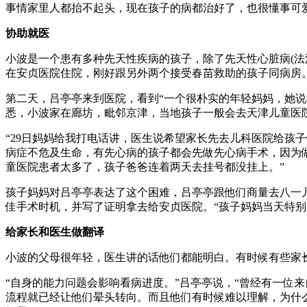
事情家里人都抬不起头，现在孩子的病都治好了，也很懂事可爱
协助就医
小波是一个患有多种先天性疾病的孩子，除了先天性心脏病(法洛
在安贞医院住院，刚好跟另外两个接受春苗救助的孩子同病房
第二天，吕亭亭来到医院，看到“一个很朴实的年轻妈妈，她说
悉，小波家在廊坊，毗邻京津，当地孩子一般会去天津儿童医
“29日妈妈给我打电话讲，医生说希望家长先去儿科医院给孩
病症不危及生命，有先心病的孩子都会先做先心病手术，因为
童医院患者太多了，孩子爸爸连着两天去挂号都没挂上。”
孩子妈妈对吕亭亭表达了这个困难，吕亭亭跟他们商量去八一
佳手术时机，并写了证明拿去给安贞医院。“孩子妈妈当天特别
给家长和医生做翻译
小波的父母很年轻，医生讲的话他们都能明白。有时候有些家
“自身的能力问题会影响看病进度。”吕亭亭说，“曾经有一位
流程就已经让他们晕头转向。而且他们有时候难以理解，为什