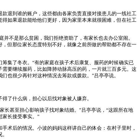
退款退到谁的账户，这些都由各家负责直接对接患儿的一线社工
觉得如果退款能给他们更好，因为家里本来就很困难，但在社工
家庭并不是那么贫困，我们拒绝资助了，有家长也去办公室闹。
好，但那位家长态度特别不好，就像之前所做的帮助都不存在一
们筹集了冬衣。“有的家庭在孩子术后康复、服药的时候确实已
子需要继续服药，比如降肺动脉高压的药，一片就三百多元。这
我们也很少再针对这种情况去筹款或拨款。”吕亭亭说。
子得了什么病，担心以后找对象被人嫌弃。
家长甚至担心影响孩子找对象结婚。”吕亭亭说，“这跟所在地
慰家长接受事实。”
和手术后的情况。小波的妈妈这样讲自己的体会：在村子里时，
况。