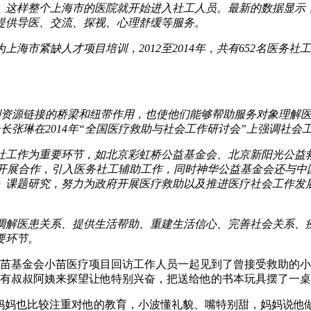
这样整个上海市的医院就开始进入社工人员。最新的数据显示，截
患者提供导医、交流、探视、心理舒缓等服务。
海市紧缺人才项目培训，2012至2014年，共有652名医务
。
到资源链接的桥梁和纽带作用，也使他们能够帮助服务对象理解
长张琳在2014年“全国医疗救助与社会工作研讨会”上强调社会
社工作为重要环节，如北京彩虹桥公益基金会、北京新阳光公益
所开展合作，引入医务社工辅助工作，同时神华公益基金会还与中
》课题研究，努力为政府开展医疗救助以及推进医疗社会工作发展
调解医患关系、提供生活帮助、重建生活信心、完善社会关系、
要环节。
苗基金会小苗医疗项目回访工作人员一起见到了曾接受救助的小波
但有叔叔阿姨来探望让他特别兴奋，把送给他的书本玩具摆了一
…妈妈也比较注重对他的教育，小波懂礼貌、嘴特别甜，妈妈说他