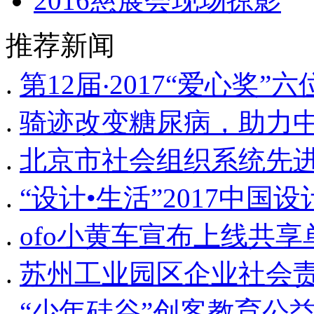
2016慈展会现场掠影
推荐新闻
.
第12届‧2017“爱心奖
.
骑迹改变糖尿病，助力
.
北京市社会组织系统先
.
“设计•生活”2017中
.
ofo小黄车宣布上线共
.
苏州工业园区企业社会
.
“少年硅谷”创客教育公